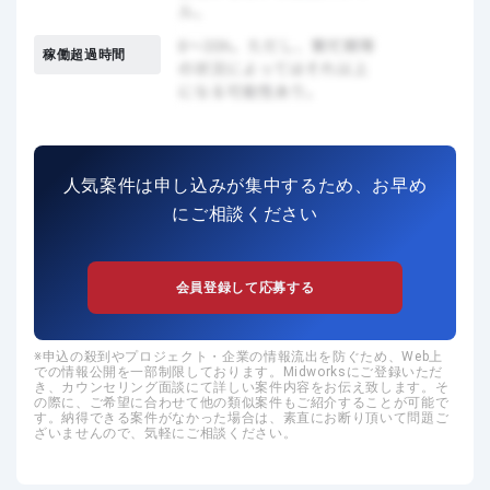
稼働超過時間
人気案件は申し込みが集中するため、お早め
にご相談ください
会員登録して応募する
申込の殺到やプロジェクト・企業の情報流出を防ぐため、Web上
での情報公開を一部制限しております。Midworksにご登録いただ
き、カウンセリング面談にて詳しい案件内容をお伝え致します。そ
の際に、ご希望に合わせて他の類似案件もご紹介することが可能で
す。納得できる案件がなかった場合は、素直にお断り頂いて問題ご
ざいませんので、気軽にご相談ください。