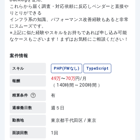
これらから届く調査・対応依頼に反応しベンダーと直接や
りとりができる
インフラ系の知識、パフォーマンス改善経験もあると非常
にスムーズです。
上記に似た経験やスキルをお持ちであれば申し込み可能
なケースもございます！まずはお気軽にご相談ください！
案件情報
スキル
PHP(FWなし)
TypeScript
49
万
〜
70
万
円/月
報酬
（ 140時間 ~ 200時間 ）
有
精算条件
週５日
週稼働日数
東京都千代田区 / 東京
勤務地
1回
面談回数