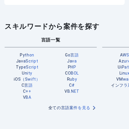
スキルワードから案件を探す
言語一覧
Python
Go言語
AW
JavaScript
Java
Azur
TypeScript
PHP
UiPa
Unity
COBOL
Linu
iOS（Swift）
Ruby
VMwa
C言語
C#
インフラ
C++
VB.NET
VBA
全ての言語案件を見る