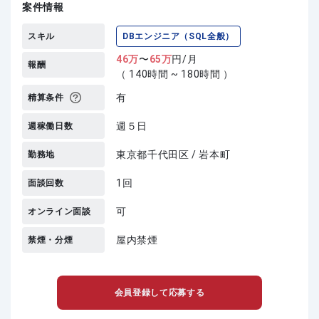
案件情報
スキル
DBエンジニア（SQL全般）
46
万
〜
65
万
円/月
報酬
（ 140時間 ~ 180時間 ）
有
精算条件
週５日
週稼働日数
東京都千代田区 / 岩本町
勤務地
1回
面談回数
可
オンライン面談
屋内禁煙
禁煙・分煙
会員登録して応募する