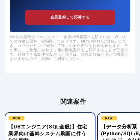
会員登録して応募する
申込の殺到やプロジェクト・企業の情報流出を防ぐため、Web上
での情報公開を一部制限しております。Midworksにご登録いただ
き、カウンセリング面談にて詳しい案件内容をお伝え致します。そ
の際に、ご希望に合わせて他の類似案件もご紹介することが可能で
す。納得できる案件がなかった場合は、素直にお断り頂いて問題ご
ざいませんので、気軽にご相談ください。
関連案件
NEW
【データ分析系
【Java(その他
(Python/SQL/R/BI)】物流システ
向け維持保守お