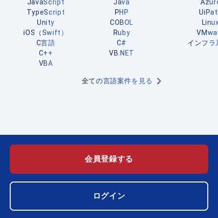
JavaScript
Java
Azur
TypeScript
PHP
UiPa
Unity
COBOL
Linu
iOS（Swift）
Ruby
VMwa
C言語
C#
インフラ
C++
VB.NET
VBA
全ての言語案件を見る
会員登録する
ログイン