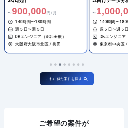
ム向けデータ分析・可視化基盤構築
1,000,000
790,00
〜
円/月
〜
140時間〜180時間
140時間〜18
週５日〜週５日
週５日〜週５
DBエンジニア（SQL全般）
DBエンジニア
東京都中央区 / 新富町
愛知県豊田市 /
これに似た案件を探す
ご希望の案件が