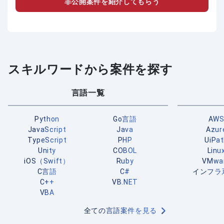
非公開案件を紹介してもらう
スキルワードから案件を探す
言語一覧
Python
Go言語
AW
JavaScript
Java
Azur
TypeScript
PHP
UiPa
Unity
COBOL
Linu
iOS（Swift）
Ruby
VMwa
C言語
C#
インフラ
C++
VB.NET
VBA
全ての言語案件を見る