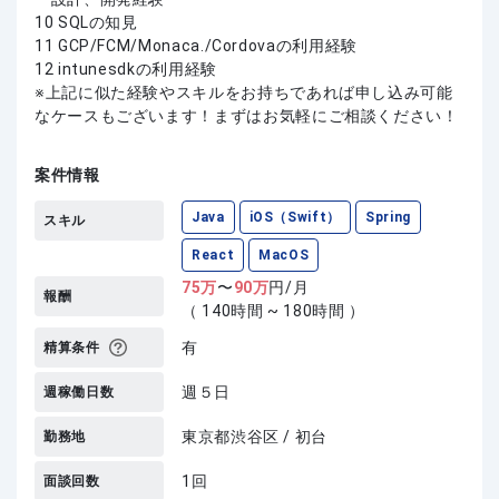
10 SQLの知見
11 GCP/FCM/Monaca./Cordovaの利用経験
12 intunesdkの利用経験
上記に似た経験やスキルをお持ちであれば申し込み可能
なケースもございます！まずはお気軽にご相談ください！
案件情報
Java
iOS（Swift）
Spring
スキル
React
MacOS
75
万
〜
90
万
円/月
報酬
（ 140時間 ~ 180時間 ）
有
精算条件
週５日
週稼働日数
東京都渋谷区 / 初台
勤務地
1回
面談回数