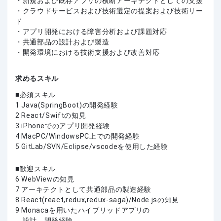
・新規および既存アプリの横断アーキテクトとしての支援
・クラウドサービスおよび技術選定の提案および技術リー
ド
・アプリ開発における障害分析および課題対応
・共通部品の設計および製造
・開発環境における技術支援および改善対応
求めるスキル
必須スキル
1 Java(SpringBoot)の開発経験
2 React/Swiftの知見
3 iPhoneでのアプリ開発経験
4 MacPC/WindowsPC上での開発経験
5 GitLab/SVN/Eclipse/vscodeを使用した経験
歓迎スキル
6 WebViewの知見
7 アーキテクトとして共通部品の製造経験
8 React(react,redux,redux-saga)/Node.jsの知見
9 Monacaを用いたハイブリッドアプリの
設計、開発経験