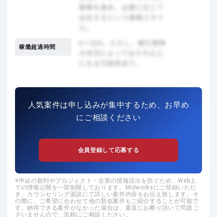
稼働超過時間
人気案件は申し込みが集中するため、お早め
にご相談ください
会員登録して応募する
申込の殺到やプロジェクト・企業の情報流出を防ぐため、Web上
での情報公開を一部制限しております。Midworksにご登録いただ
き、カウンセリング面談にて詳しい案件内容をお伝え致します。そ
の際に、ご希望に合わせて他の類似案件もご紹介することが可能で
す。納得できる案件がなかった場合は、素直にお断り頂いて問題ご
ざいませんので、気軽にご相談ください。