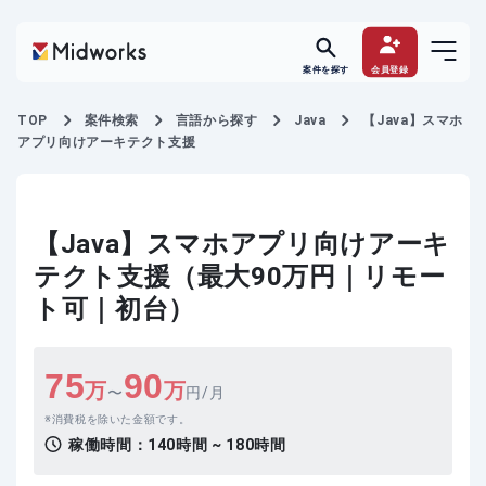
案件を探す
会員登録
TOP
案件検索
言語から探す
Java
【Java】スマホ
アプリ向けアーキテクト支援
【Java】スマホアプリ向けアーキ
テクト支援（最大90万円｜リモー
ト可｜初台）
75
90
万
万
〜
円/月
消費税を除いた金額です。
稼働時間：
140時間 ~ 180時間