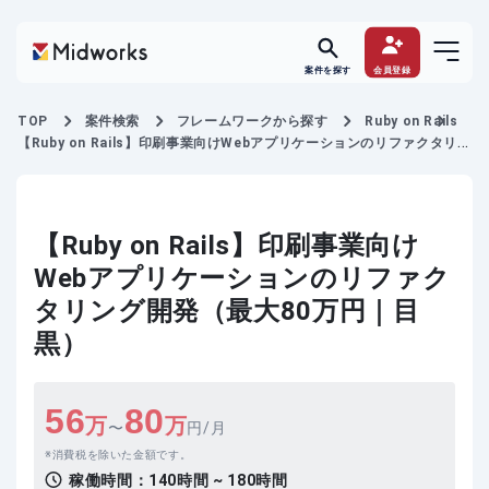
案件を探す
会員登録
TOP
案件検索
フレームワークから探す
Ruby on Rails
【Ruby on Rails】印刷事業向けWebアプリケーションのリファクタリン
グ開発
【Ruby on Rails】印刷事業向け
Webアプリケーションのリファク
タリング開発（最大80万円｜目
黒）
56
80
万
万
〜
円/月
消費税を除いた金額です。
稼働時間：
140時間 ~ 180時間