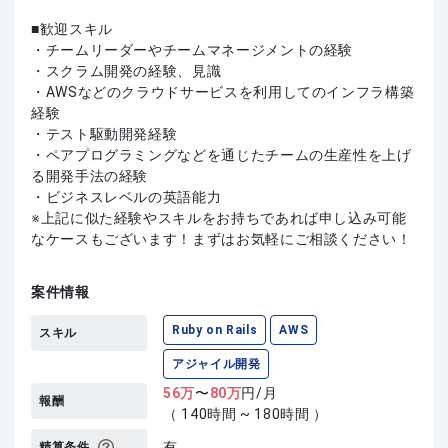
歓迎スキル
・チームリーダーやチームマネージメントの経験
・スクラム開発の経験、見識
・AWSなどのクラウドサービスを利用してのインフラ構築
経験
・テスト駆動開発経験
・ペアプログラミングなどを通じたチームの生産性を上げ
る開発手法の経験
・ビジネスレベルの英語能力
上記に似た経験やスキルをお持ちであれば申し込み可能
なケースもございます！まずはお気軽にご相談ください！
案件情報
Ruby on Rails
AWS
スキル
アジャイル開発
56
万
〜
80
万
円/月
報酬
（ 140時間 ~ 180時間 ）
有
精算条件