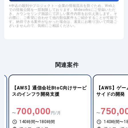
申込の殺到やプロジェクト・企業の情報流出を防ぐため、Web上
での情報公開を一部制限しております。Midworksにご登録いただ
き、カウンセリング面談にて詳しい案件内容をお伝え致します。そ
の際に、ご希望に合わせて他の類似案件もご紹介することが可能で
す。納得できる案件がなかった場合は、素直にお断り頂いて問題ご
ざいませんので、気軽にご相談ください。
関連案件
【AWS】通信会社BtoC向けサービ
【AWS】ゲー
スのインフラ開発支援
サイドの開発
700,000
750,00
〜
円/月
〜
140時間〜180時間
140時間〜18