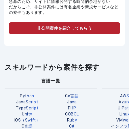
急募のため、サイトに情報公開する時間的余地がない
だからこそ、非公開案件には有名企業や新規サービスなど
の案件もあります。
非公開案件を紹介してもらう
スキルワードから案件を探す
言語一覧
Python
Go言語
AW
JavaScript
Java
Azur
TypeScript
PHP
UiPa
Unity
COBOL
Linu
iOS（Swift）
Ruby
VMwa
C言語
C#
インフラ