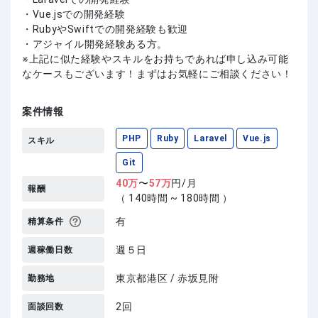
・Vue.jsでの開発経験
・RubyやSwiftでの開発経験も歓迎
・アジャイル開発経験ある方。
上記に似た経験やスキルをお持ちであれば申し込み可能
なケースもございます！まずはお気軽にご相談ください！
案件情報
PHP
Ruby
Laravel
Vue.js
スキル
Git
40
万
〜
57
万
円/月
報酬
（ 140時間 ~ 180時間 ）
有
精算条件
週５日
週稼働日数
東京都港区 / 赤坂見附
勤務地
2回
面談回数