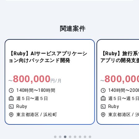
関連案件
【Ruby】旅行系サービス向けWEB
【CakePHP
アプリの開発支援
向けWebシステ
800,000
750,00
〜
円/月
〜
140時間〜200時間
140時間〜20
週５日〜週５日
週５日〜週５
Ruby
PHP
東京都港区 / 汐留
神奈川県横浜市