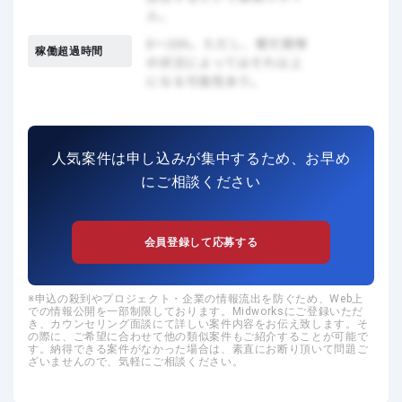
稼働超過時間
人気案件は申し込みが集中するため、お早め
にご相談ください
会員登録して応募する
申込の殺到やプロジェクト・企業の情報流出を防ぐため、Web上
での情報公開を一部制限しております。Midworksにご登録いただ
き、カウンセリング面談にて詳しい案件内容をお伝え致します。そ
の際に、ご希望に合わせて他の類似案件もご紹介することが可能で
す。納得できる案件がなかった場合は、素直にお断り頂いて問題ご
ざいませんので、気軽にご相談ください。