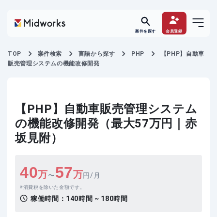
案件を探す
会員登録
TOP
案件検索
言語から探す
PHP
【PHP】自動車
販売管理システムの機能改修開発
【PHP】自動車販売管理システム
の機能改修開発（最大57万円｜赤
坂見附）
40
57
万
万
〜
円/月
消費税を除いた金額です。
稼働時間：
140時間 ~ 180時間