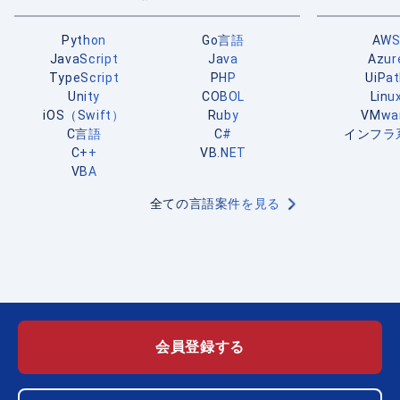
Python
Go言語
AW
JavaScript
Java
Azur
TypeScript
PHP
UiPa
Unity
COBOL
Linu
iOS（Swift）
Ruby
VMwa
C言語
C#
インフラ
C++
VB.NET
VBA
全ての言語案件を見る
会員登録する