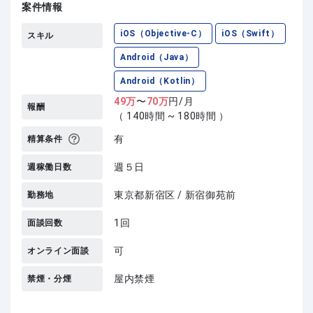
案件情報
iOS（Objective-C）
iOS（Swift）
スキル
Android（Java）
Android（Kotlin）
49
万
〜
70
万
円/月
報酬
（ 140時間 ~ 180時間 ）
有
精算条件
週５日
週稼働日数
東京都新宿区 / 新宿御苑前
勤務地
1回
面談回数
可
オンライン面談
屋内禁煙
禁煙・分煙