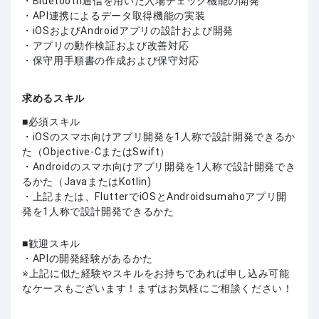
・Bluetooth通信を用いた入場チェック機能の開発
・API連携によるデータ取得機能の実装
・iOSおよびAndroidアプリの設計および開発
・アプリの動作検証および改善対応
・保守用手順書の作成および保守対応
求めるスキル
必須スキル
・iOSのスマホ向けアプリ開発を1人称で設計開発できるか
た（Objective-CまたはSwift）
・Androidのスマホ向けアプリ開発を1人称で設計開発でき
るかた（JavaまたはKotlin)
・上記または、FlutterでiOSとAndroidsumahoアプリ開
発を1人称で設計開発できるかた
歓迎スキル
・APIの開発経験があるかた
上記に似た経験やスキルをお持ちであれば申し込み可能
なケースもございます！まずはお気軽にご相談ください！