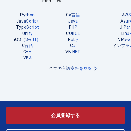
Python
Go言語
AW
JavaScript
Java
Azur
TypeScript
PHP
UiPa
Unity
COBOL
Linu
iOS（Swift）
Ruby
VMwa
C言語
C#
インフラ
C++
VB.NET
VBA
全ての言語案件を見る
会員登録する