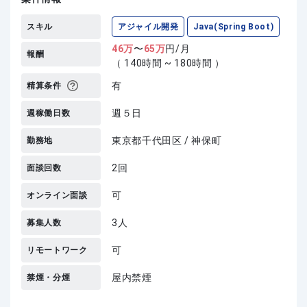
スキル
アジャイル開発
Java(Spring Boot)
46
万
〜
65
万
円/月
報酬
（ 140時間 ~ 180時間 ）
有
精算条件
週５日
週稼働日数
東京都千代田区 / 神保町
勤務地
2回
面談回数
可
オンライン面談
3人
募集人数
可
リモートワーク
屋内禁煙
禁煙・分煙