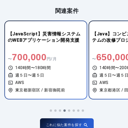
関連案件
【JavaScript】災害情報システム
【Java】コン
のWEBアプリケーション開発支援
テムの改修プロ
700,000
650,00
〜
円/月
〜
140時間〜180時間
140時間〜20
週５日〜週５日
週５日〜週５
AWS
AWS
東京都新宿区 / 新宿御苑前
東京都港区 / 
これに似た案件を探す