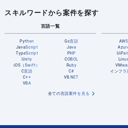
スキルワードから案件を探す
言語一覧
Python
Go言語
AW
JavaScript
Java
Azur
TypeScript
PHP
UiPa
Unity
COBOL
Linu
iOS（Swift）
Ruby
VMwa
C言語
C#
インフラ
C++
VB.NET
VBA
全ての言語案件を見る