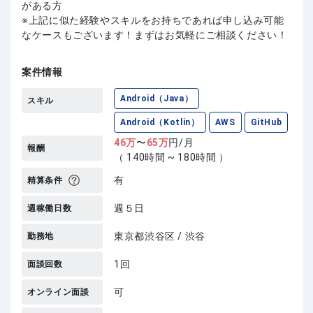
がある方
上記に似た経験やスキルをお持ちであれば申し込み可能
なケースもございます！まずはお気軽にご相談ください！
案件情報
Android（Java）
スキル
Android（Kotlin）
AWS
GitHub
46
万
〜
65
万
円/月
報酬
（ 140時間 ~ 180時間 ）
有
精算条件
週５日
週稼働日数
東京都渋谷区 / 渋谷
勤務地
1回
面談回数
可
オンライン面談