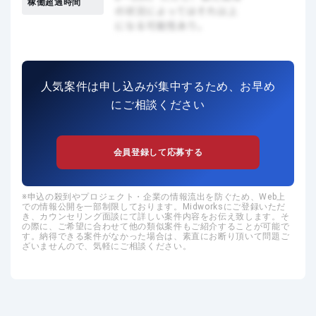
稼働超過時間
人気案件は申し込みが集中するため、お早め
にご相談ください
会員登録して応募する
申込の殺到やプロジェクト・企業の情報流出を防ぐため、Web上
での情報公開を一部制限しております。Midworksにご登録いただ
き、カウンセリング面談にて詳しい案件内容をお伝え致します。そ
の際に、ご希望に合わせて他の類似案件もご紹介することが可能で
す。納得できる案件がなかった場合は、素直にお断り頂いて問題ご
ざいませんので、気軽にご相談ください。