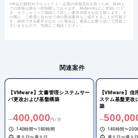
申込の殺到やプロジェクト・企業の情報流出を防ぐため、Web上
での情報公開を一部制限しております。Midworksにご登録いただ
き、カウンセリング面談にて詳しい案件内容をお伝え致します。そ
の際に、ご希望に合わせて他の類似案件もご紹介することが可能で
す。納得できる案件がなかった場合は、素直にお断り頂いて問題ご
ざいませんので、気軽にご相談ください。
関連案件
【VMware】文書管理システムサー
【VMware】
バ更改および基盤構築
ステム基盤更改
築
400,000
500,00
〜
円/月
〜
140時間〜180時間
140時間〜20
週５日〜週５日
週５日〜週５