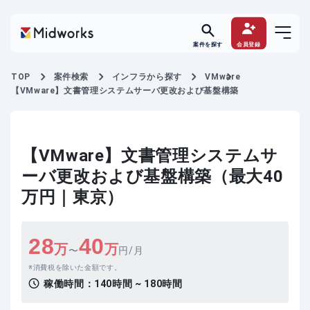
案件を探す
会員登録
TOP
案件検索
インフラから探す
VMware
【VMware】文書管理システムサーバ更改および基盤構築
【VMware】文書管理システムサ
ーバ更改および基盤構築（最大40
万円｜東京）
28
40
万
万
〜
円/月
消費税を除いた金額です。
稼働時間：
140時間 ~ 180時間