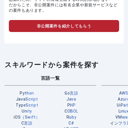
だからこそ、非公開案件には有名企業や新規サービスなど
の案件もあります。
非公開案件を紹介してもらう
スキルワードから案件を探す
言語一覧
Python
Go言語
AW
JavaScript
Java
Azur
TypeScript
PHP
UiPa
Unity
COBOL
Linu
iOS（Swift）
Ruby
VMwa
C言語
C#
インフラ