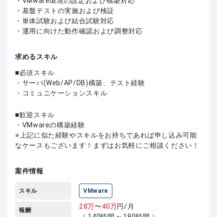
・VMware環境の設定および構築対応
・基盤テストの実施および検証
・単体試験および結合試験対応
・運用に向けた動作確認および調整対応
求めるスキル
必須スキル
・サーバ(Web/AP/DB)構築、テスト経験
・コミュニケーションスキル
歓迎スキル
・VMwareの構築経験
上記に似た経験やスキルをお持ちであれば申し込み可能
なケースもございます！まずはお気軽にご相談ください！
案件情報
スキル
VMware
28
万
〜
40
万
円/月
報酬
（ 140時間 ~ 180時間 ）