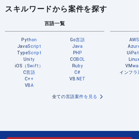
スキルワードから案件を探す
言語一覧
Python
Go言語
AW
JavaScript
Java
Azur
TypeScript
PHP
UiPa
Unity
COBOL
Linu
iOS（Swift）
Ruby
VMwa
C言語
C#
インフラ
C++
VB.NET
VBA
全ての言語案件を見る