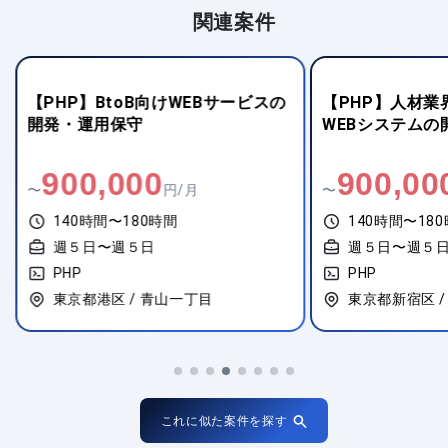
関連案件
【PHP】BtoB向けWEBサービスの
【PHP】人材業
開発・運用保守
WEBシステムの
900,000
900,00
〜
円/月
〜
140時間〜180時間
140時間〜18
週５日〜週５日
週５日〜週５
PHP
PHP
東京都港区 / 青山一丁目
東京都新宿区 /
これに似た案件を探す