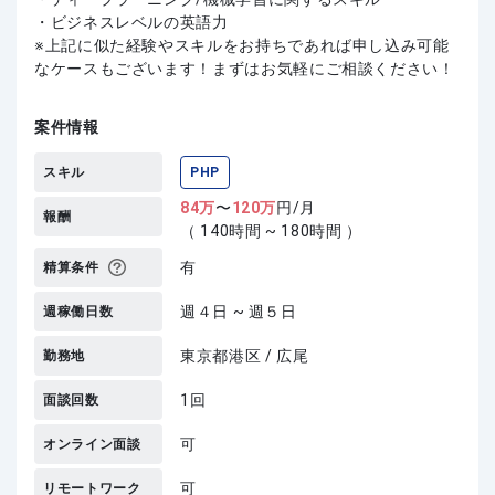
・ビジネスレベルの英語力
上記に似た経験やスキルをお持ちであれば申し込み可能
なケースもございます！まずはお気軽にご相談ください！
案件情報
スキル
PHP
84
万
〜
120
万
円/月
報酬
（ 140時間 ~ 180時間 ）
有
精算条件
週４日 ~ 週５日
週稼働日数
東京都港区 / 広尾
勤務地
1回
面談回数
可
オンライン面談
可
リモートワーク