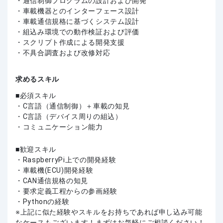
・通信制御プログラムの設計および開発
・車載機器とのインターフェース設計
・車載通信規格に基づくシステム設計
・組込み環境での動作検証および評価
・スクリプト作成による開発支援
・不具合調査および改修対応
求めるスキル
必須スキル
・C言語（通信制御）＋車載の知見
・C言語（デバイス周りの組込）
・コミュニケーション能力
歓迎スキル
・RaspberryPi上での開発経験
・車載機(ECU)開発経験
・CAN通信規格の知見
・要求定義工程からの参画経験
・Pythonの経験
上記に似た経験やスキルをお持ちであれば申し込み可能
なケースもございます！まずはお気軽にご相談ください！