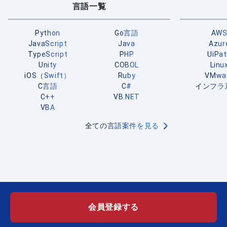
言語一覧
Python
Go言語
AW
JavaScript
Java
Azur
TypeScript
PHP
UiPa
Unity
COBOL
Linu
iOS（Swift）
Ruby
VMwa
C言語
C#
インフラ
C++
VB.NET
VBA
全ての言語案件を見る
会員登録する