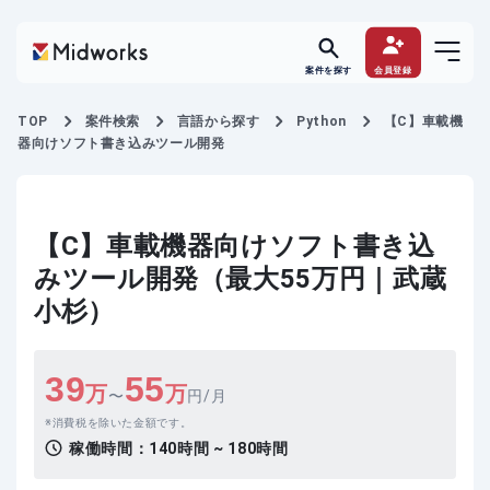
案件を探す
会員登録
TOP
案件検索
言語から探す
Python
【C】車載機
器向けソフト書き込みツール開発
【C】車載機器向けソフト書き込
みツール開発（最大55万円｜武蔵
小杉）
39
55
万
万
〜
円/月
消費税を除いた金額です。
稼働時間：
140時間 ~ 180時間