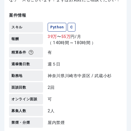
案件情報
スキル
Python
C
39
万
〜
55
万
円/月
報酬
（ 140時間 ~ 180時間 ）
有
精算条件
週５日
週稼働日数
神奈川県川崎市中原区 / 武蔵小杉
勤務地
2回
面談回数
可
オンライン面談
2人
募集人数
屋内禁煙
禁煙・分煙