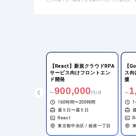
とが可能です。納得できる案件がなかった場合は、
】大規模WEBアプリ
【React】新規クラウドRPA
【G
ンの設計・開発
サービス向けフロントエン
ス向
ド開発
援
,000
900,000
1
円/月
〜
円/月
〜
間〜200時間
160時間〜200時間
1
〜週５日
週５日〜週５日
d（Java）
React
R
東区 / 東陽町
東京都中央区 / 銀座一丁目
東