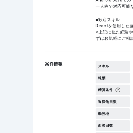
Android Ja
一人称で対応可能
歓迎スキル
Reactを使用し
上記に似た経験
ずはお気軽にご相
案件情報
スキル
報酬
精算条件
週稼働日数
勤務地
面談回数