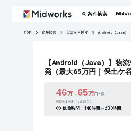
案件検索
Midw
TOP
案件検索
言語から探す
Android（Java）
【Android（Java
発（最大65万円｜保土ケ
46
65
万
万
〜
円/月
消費税を除いた金額です。
稼働時間：
140時間 ~ 200時間