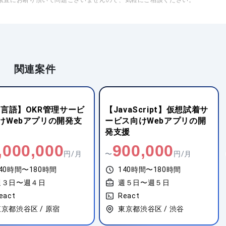
素直にお断り頂いて問題ございませんので、気軽にご相談ください。
関連案件
o言語】OKR管理サービ
【JavaScript】仮想試着サ
けWebアプリの開発支
ービス向けWebアプリの開
発支援
,000,000
900,000
円/月
〜
円/月
40時間〜180時間
140時間〜180時間
週３日〜週４日
週５日〜週５日
eact
React
京都渋谷区 / 原宿
東京都渋谷区 / 渋谷