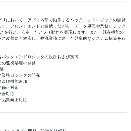
プリにおいて、アプリ内部で動作するバックエンドロジックの開発
ます。フロントエンドと連携しながら、データ処理や業務ロジック
携などを行い、安定したアプリ動作を実現します。また、既存機能の
ンス改善にも対応し、物流業務に適した効率的なシステム構築を行
。
内バックエンドロジックの設計および実装
との連携処理の開発
実装
び業務ロジックの開発
および機能追加
び修正対応
改善対応
び品質向上対応