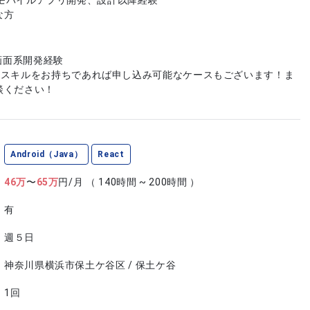
vaでのモバイルアプリ開発、設計以降経験
な方
た画面系開発経験
やスキルをお持ちであれば申し込み可能なケースもございます！ま
談ください！
Android（Java）
React
46
万
〜
65
万
円/月
（ 140時間 ~ 200時間 ）
有
週５日
神奈川県横浜市保土ケ谷区 / 保土ケ谷
1回