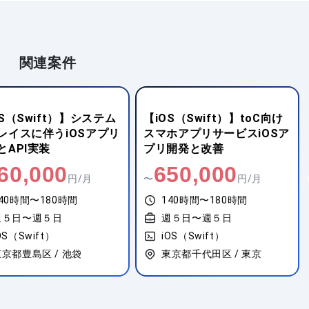
関連案件
S（Swift）】toC向け
【Java】スマホアプリ向け
ホアプリサービスiOSア
アーキテクト支援
開発と改善
50,000
900,000
円/月
〜
円/月
140時間〜180時間
140時間〜180時間
週５日〜週５日
週５日〜週５日
OS（Swift）
iOS（Swift）
東京都千代田区 / 東京
東京都渋谷区 / 初台