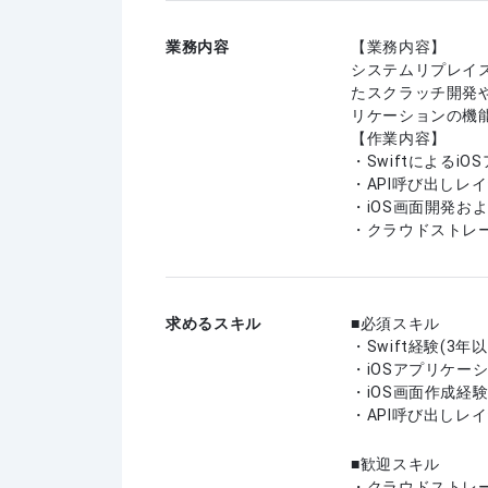
業務内容
【業務内容】
システムリプレイス
たスクラッチ開発や
リケーションの機
【作業内容】
・Swiftによるi
・API呼び出しレ
・iOS画面開発お
・クラウドストレー
求めるスキル
必須スキル
・Swift経験(3年以
・iOSアプリケー
・iOS画面作成経
・API呼び出しレ
歓迎スキル
・クラウドストレージ