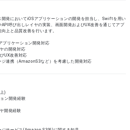
開発においてiOSアプリケーションの開発を担当し、Swiftを用い
API呼び出しレイヤの実装、画面開発およびUX改善を通じてアプ
能向上と品質改善を行います。
OSアプリケーション開発対応
イヤの開発対応
よびUX改善対応
ジ連携（AmazonS3など）を考慮した開発対応
上)
ション開発経験
験
イヤ開発経験
サービス(Amazon S3等)に関する知見