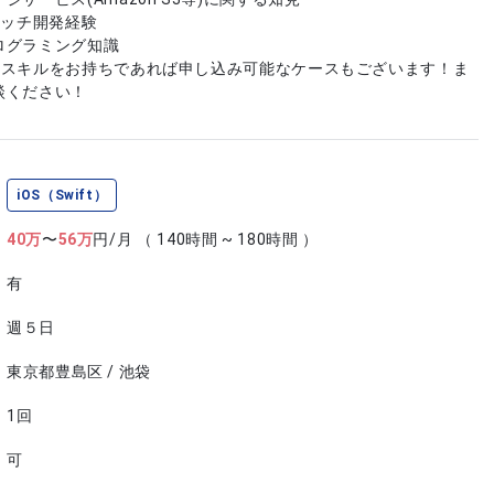
ラッチ開発経験
ログラミング知識
やスキルをお持ちであれば申し込み可能なケースもございます！ま
談ください！
iOS（Swift）
40
万
〜
56
万
円/月
（ 140時間 ~ 180時間 ）
有
週５日
東京都豊島区 / 池袋
1回
可