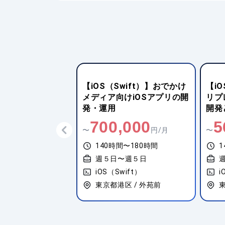
wift）】おでかけ
【iOS（Swift）】システム
【iO
けiOSアプリの開
リプレイスに伴うiOSアプリ
スマ
開発とAPI実装
プリ
,000
560,000
6
円/月
〜
円/月
〜
間〜180時間
140時間〜180時間
〜週５日
週５日〜週５日
wift）
iOS（Swift）
i
区 / 外苑前
東京都豊島区 / 池袋