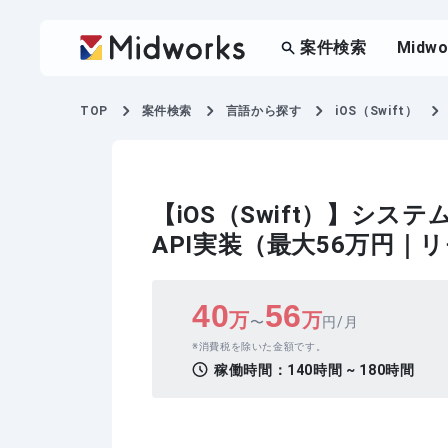
案件検索
Midw
TOP
案件検索
言語から探す
iOS（Swift）
【iOS（Swift）】シス
API実装（最大56万円｜
40
56
万
万
〜
円/月
消費税を除いた金額です。
稼働時間：
140時間 ~ 180時間