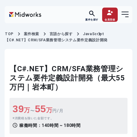
案件を探す
会員登録
TOP
案件検索
言語から探す
JavaScript
【C#.NET】CRM/SFA業務管理システム要件定義設計開発
【C#.NET】CRM/SFA業務管理シ
ステム要件定義設計開発（最大55
万円｜岩本町）
39
55
万
万
〜
円/月
消費税を除いた金額です。
稼働時間：
140時間 ~ 180時間