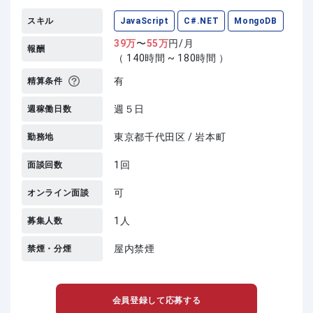
スキル
JavaScript
C#.NET
MongoDB
39
万
〜
55
万
円/月
報酬
（ 140時間 ~ 180時間 ）
有
精算条件
週５日
週稼働日数
東京都千代田区 / 岩本町
勤務地
1回
面談回数
可
オンライン面談
1人
募集人数
屋内禁煙
禁煙・分煙
会員登録して応募する