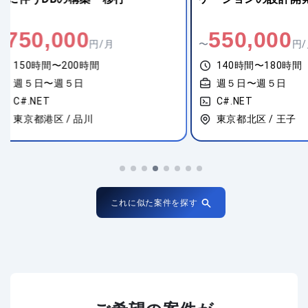
550,000
550,00
〜
円/月
〜
140時間〜180時間
140時間〜20
週５日〜週５日
週５日〜週５
C#.NET
C#.NET
東京都北区 / 王子
東京都世田谷区 
これに似た案件を探す