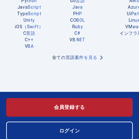
Python
Go言語
AW
JavaScript
Java
Azur
TypeScript
PHP
UiPa
Unity
COBOL
Linu
iOS（Swift）
Ruby
VMwa
C言語
C#
インフラ
C++
VB.NET
VBA
全ての言語案件を見る
会員登録する
ログイン