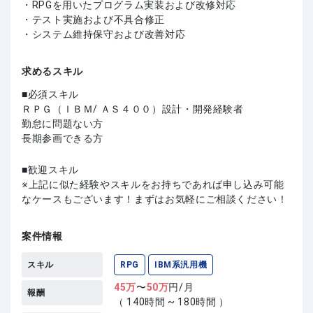
・RPGを用いたプログラム実装および改修対応
・テスト実施および不具合修正
・システム維持保守および改善対応
求めるスキル
必須スキル
ＲＰＧ（ＩＢＭ/ ＡＳ４００）設計・開発経験者
勤怠に問題ない方
長期参画できる方
歓迎スキル
上記に似た経験やスキルをお持ちであれば申し込み可能
なケースもございます！まずはお気軽にご相談ください！
案件情報
スキル
RPG
IBM系汎用機
45
万
〜
50
万
円/月
報酬
（ 140時間 ~ 180時間 ）