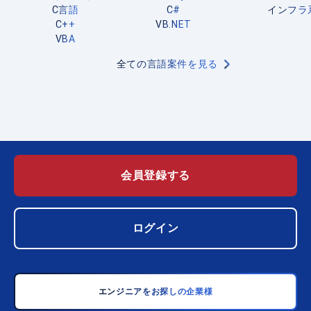
C言語
C#
インフラ
C++
VB.NET
VBA
全ての言語案件を見る
会員登録する
ログイン
エンジニアをお探しの企業様