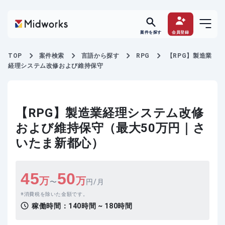
案件を探す
会員登録
TOP
案件検索
言語から探す
RPG
【RPG】製造業
経理システム改修および維持保守
【RPG】製造業経理システム改修
および維持保守（最大50万円｜さ
いたま新都心）
45
50
万
万
〜
円/月
消費税を除いた金額です。
稼働時間：
140時間 ~ 180時間