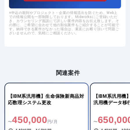
申込の殺到やプロジェクト・企業の情報流出を防ぐため、Web上
での情報公開を一部制限しております。Midworksにご登録いただ
き、カウンセリング面談にて詳しい案件内容をお伝え致します。そ
の際に、ご希望に合わせて他の類似案件もご紹介することが可能で
す。納得できる案件がなかった場合は、素直にお断り頂いて問題ご
ざいませんので、気軽にご相談ください。
関連案件
【IBM系汎用機】生命保険新商品対
【IBM系汎用機
応数理システム更改
汎用機データ移
450,000
650,00
〜
円/月
〜