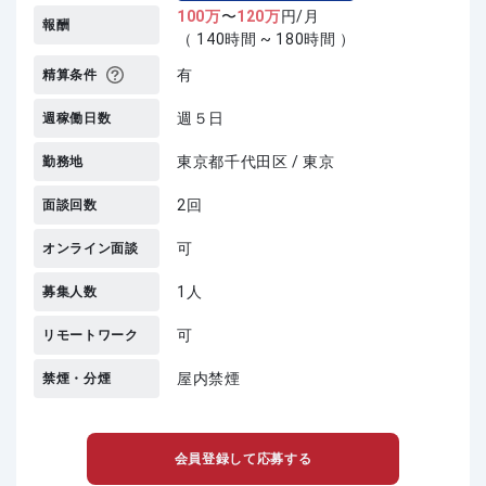
100
万
〜
120
万
円/月
報酬
（ 140時間 ~ 180時間 ）
有
精算条件
週５日
週稼働日数
東京都千代田区 / 東京
勤務地
2回
面談回数
可
オンライン面談
1人
募集人数
可
リモートワーク
屋内禁煙
禁煙・分煙
会員登録して応募する