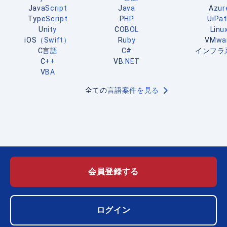
JavaScript
Java
Azur
TypeScript
PHP
UiPa
Unity
COBOL
Linu
iOS（Swift）
Ruby
VMwa
C言語
C#
インフラ
C++
VB.NET
VBA
全ての言語案件を見る
会員登録する
ログイン