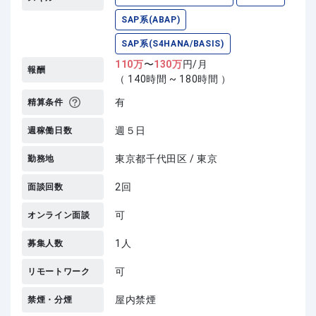
SAP系(ABAP)
SAP系(S4HANA/BASIS)
110
万
〜
130
万
円/月
報酬
（ 140時間 ~ 180時間 ）
有
精算条件
週５日
週稼働日数
東京都千代田区 / 東京
勤務地
2回
面談回数
可
オンライン面談
1人
募集人数
可
リモートワーク
屋内禁煙
禁煙・分煙