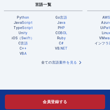
言語一覧
Python
Go言語
AW
JavaScript
Java
Azur
TypeScript
PHP
UiPa
Unity
COBOL
Linu
iOS（Swift）
Ruby
VMwa
C言語
C#
インフラ
C++
VB.NET
VBA
全ての言語案件を見る
会員登録する