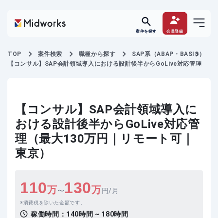
案件を探す
会員登録
TOP
案件検索
職種から探す
SAP系（ABAP・BASIS）
【コンサル】SAP会計領域導入における設計後半からGoLive対応管理
【コンサル】SAP会計領域導入に
おける設計後半からGoLive対応管
理（最大130万円｜リモート可｜
東京）
110
130
万
万
〜
円/月
消費税を除いた金額です。
稼働時間：
140時間 ~ 180時間