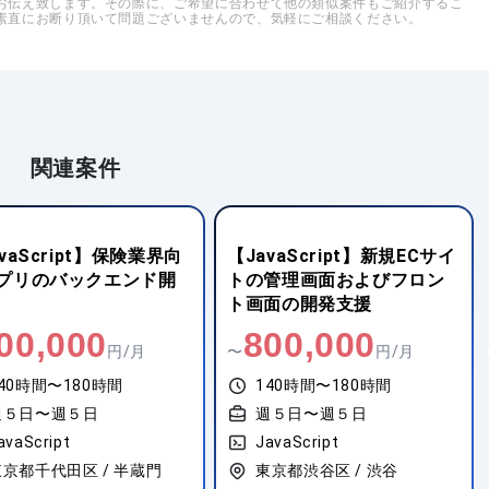
お伝え致します。その際に、ご希望に合わせて他の類似案件もご紹介するこ
素直にお断り頂いて問題ございませんので、気軽にご相談ください。
関連案件
vaScript】保険業界向
【JavaScript】新規ECサイ
プリのバックエンド開
トの管理画面およびフロン
ト画面の開発支援
00,000
800,000
円/月
〜
円/月
40時間〜180時間
140時間〜180時間
週５日〜週５日
週５日〜週５日
avaScript
JavaScript
東京都千代田区 / 半蔵門
東京都渋谷区 / 渋谷