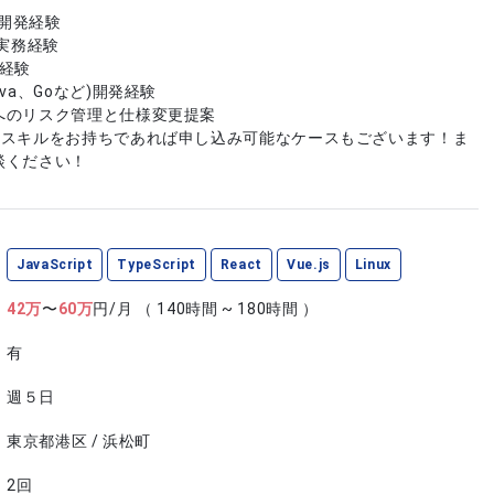
の開発経験
での実務経験
務経験
va、Goなど)開発経験
へのリスク管理と仕様変更提案
やスキルをお持ちであれば申し込み可能なケースもございます！ま
談ください！
JavaScript
TypeScript
React
Vue.js
Linux
42
万
〜
60
万
円/月
（ 140時間 ~ 180時間 ）
有
週５日
東京都港区 / 浜松町
2回