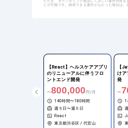
ただき、カウンセリング面談にて詳しい案件内容を
とが可能です。納得できる案件がなかった場合は、
x】学習管理システム
【React】ヘルスケアアプリ
【Ja
ージョンの開発支
のリニューアルに伴うフロ
けア
ントエンド開発
発
,000
800,000
7
円/月
〜
円/月
〜
間〜180時間
140時間〜180時間
1
〜週５日
週５日〜週５日
React
J
区 / 田町
東京都渋谷区 / 代官山