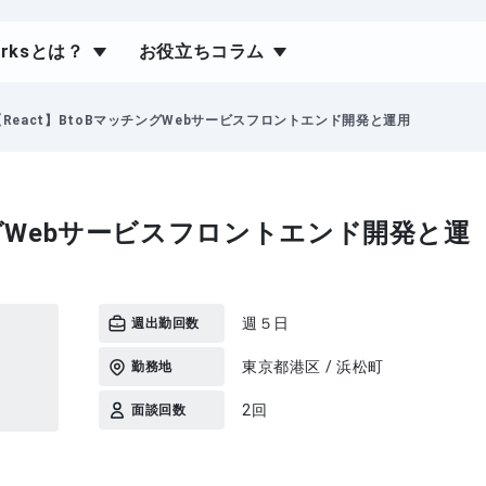
orksとは？
お役立ちコラム
【React】BtoBマッチングWebサービスフロントエンド開発と運用
チングWebサービスフロントエンド開発と運
）
週５日
週出勤回数
東京都港区 / 浜松町
勤務地
2回
面談回数