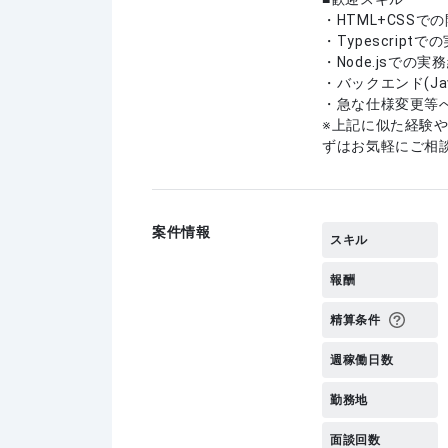
・HTML+CSSで
・Typescript
・Node.jsでの実
・バックエンド(Ja
・急な仕様変更等
上記に似た経験
ずはお気軽にご相
案件情報
スキル
報酬
精算条件
週稼働日数
勤務地
面談回数