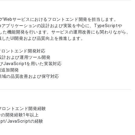
ングWebサービスにおけるフロントエンド開発を担当します。
ebアプリケーションの設計および実装を中心に、TypeScriptや
tを活用した機能開発を行います。サービスの運用改善にも関わりながら、
識したUI開発および品質向上を推進します。
たフロントエンド開発対応
設計および運用ツール開発
よびJavaScriptを用いた実装対応
能追加開発
領域の品質改善および保守対応
フロントエンド開発経験
jsでの開発経験1年以上
ipt/JavaScriptの経験