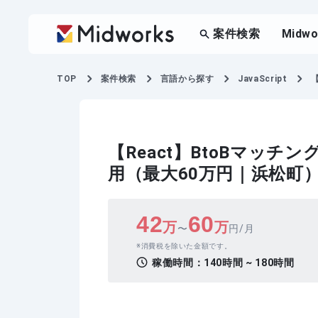
案件検索
Midw
TOP
案件検索
言語から探す
JavaScript
【React】BtoBマッ
用（最大60万円｜浜松町
42
60
万
万
〜
円/月
消費税を除いた金額です。
稼働時間：
140時間 ~ 180時間