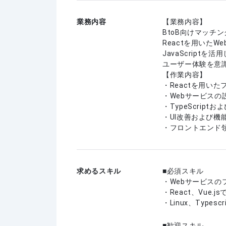
業務内容
【業務内容】
BtoB向けマッチ
Reactを用いたW
JavaScrip
ユーザー体験を意
【作業内容】
・Reactを用い
・Webサービスの
・TypeScriptお
・UI改善および機
・フロントエンド
求めるスキル
必須スキル
・Webサービスの
・React、Vue.
・Linux、Typescr
歓迎スキル