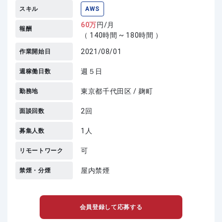
スキル
AWS
60
万
円/月
報酬
（ 140時間 ~ 180時間 ）
2021/08/01
作業開始日
週５日
週稼働日数
東京都千代田区 / 麹町
勤務地
2回
面談回数
1人
募集人数
可
リモートワーク
屋内禁煙
禁煙・分煙
会員登録して応募する