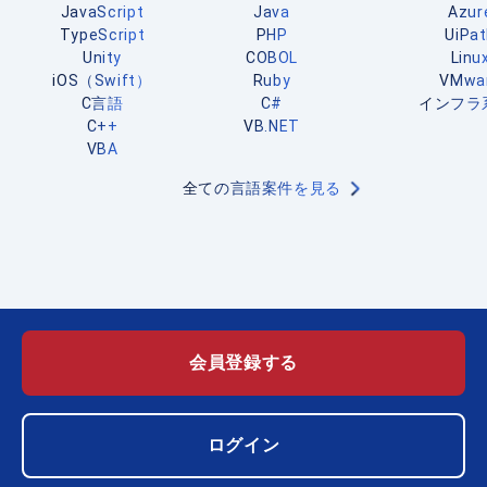
JavaScript
Java
Azur
TypeScript
PHP
UiPa
Unity
COBOL
Linu
iOS（Swift）
Ruby
VMwa
C言語
C#
インフラ
C++
VB.NET
VBA
全ての言語案件を見る
会員登録する
ログイン