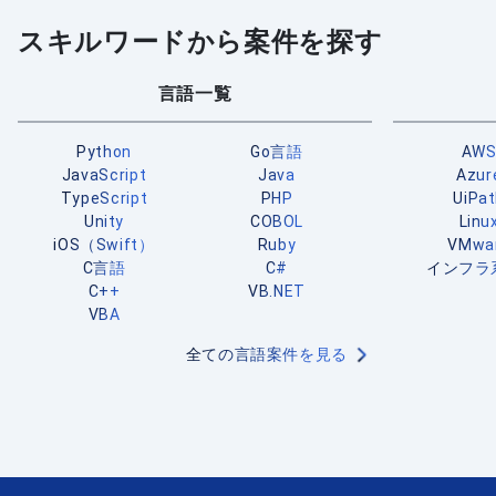
スキルワードから案件を探す
言語一覧
Python
Go言語
AW
JavaScript
Java
Azur
TypeScript
PHP
UiPa
Unity
COBOL
Linu
iOS（Swift）
Ruby
VMwa
C言語
C#
インフラ
C++
VB.NET
VBA
全ての言語案件を見る