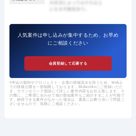
人気案件は申し込みが集中するため、お早め
にご相談ください
会員登録して応募する
申込の殺到やプロジェクト・企業の情報流出を防ぐため、Web上
での情報公開を一部制限しております。Midworksにご登録いただ
き、カウンセリング面談にて詳しい案件内容をお伝え致します。そ
の際に、ご希望に合わせて他の類似案件もご紹介することが可能で
す。納得できる案件がなかった場合は、素直にお断り頂いて問題ご
ざいませんので、気軽にご相談ください。