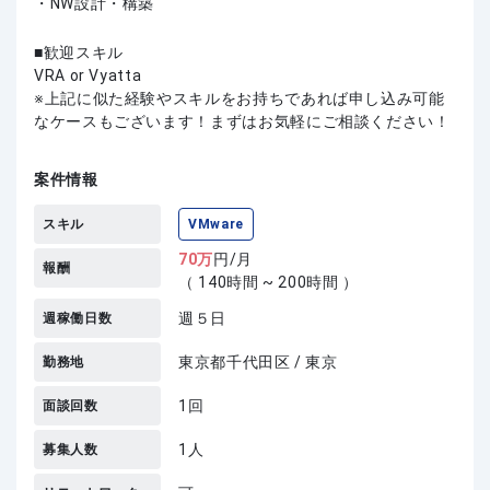
・NW設計・構築
歓迎スキル
VRA or Vyatta
上記に似た経験やスキルをお持ちであれば申し込み可能
なケースもございます！まずはお気軽にご相談ください！
案件情報
スキル
VMware
70
万
円/月
報酬
（ 140時間 ~ 200時間 ）
週５日
週稼働日数
東京都千代田区 / 東京
勤務地
1回
面談回数
1人
募集人数