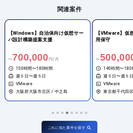
関連案件
【Windows】自治体向け仮想サー
【VMware】
バ設計構築提案支援
用保守
700,000
500,00
〜
円/月
〜
150時間〜180時間
140時間〜18
週５日〜週５日
週５日〜週５
VMware
VMware
大阪府大阪市北区 / 中之島
東京都千代田区 
これに似た案件を探す