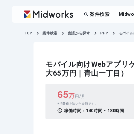
案件検索
Midw
TOP
案件検索
言語から探す
PHP
モバイル
モバイル向けWebアプリ
大65万円｜青山一丁目）
65
万
円/月
消費税を除いた金額です。
稼働時間：
140時間 ~ 180時間