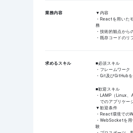
業務内容
▼内容
・Reactを用い
務
・技術的観点から
・既存コードのリ
求めるスキル
必須スキル
・フレームワーク（
・Git及びGitH
歓迎スキル
・LAMP（Linux、
でのアプリケーシ
▼歓迎条件
・React環境で
・WebSocke
験
・プロスポーツ、