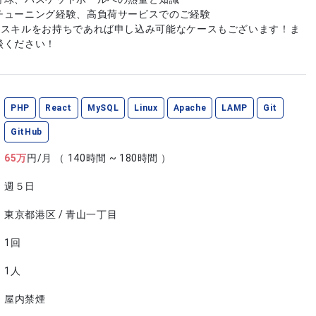
チューニング経験、高負荷サービスでのご経験
やスキルをお持ちであれば申し込み可能なケースもございます！ま
談ください！
PHP
React
MySQL
Linux
Apache
LAMP
Git
GitHub
65
万
円/月
（ 140時間 ~ 180時間 ）
週５日
東京都港区 / 青山一丁目
1回
1人
屋内禁煙