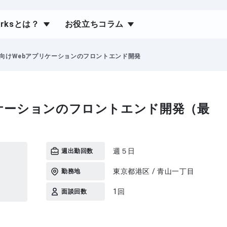
orksとは？
お役立ちコラム
向けWebアプリケーションのフロントエンド開発
ケーションのフロントエンド開発（最
週５日
週出勤回数
東京都港区 / 青山一丁目
勤務地
1回
面談回数