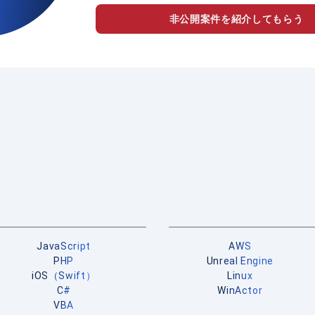
非公開案件を紹介してもらう
JavaScript
AWS
PHP
Unreal Engine
iOS（Swift）
Linux
C#
WinActor
VBA