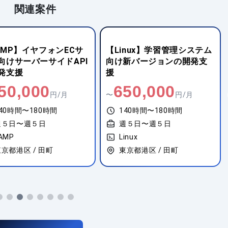
関連案件
inux】学習管理システム
【Java】ネットサービス向
新バージョンの開発支
けシステムのインフラ構
築・運用
50,000
800,000
円/月
〜
円/月
40時間〜180時間
140時間〜180時間
週５日〜週５日
週５日〜週５日
inux
Apache
京都港区 / 田町
東京都千代田区 / 東京