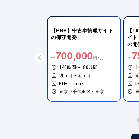
中古車情報サイト
【LAMP】イヤフォンECサ
【L
発
イト向けサーバーサイドAPI
向け
の開発支援
援
,000
750,000
6
円/月
〜
円/月
〜
間〜180時間
140時間〜180時間
1
〜週５日
週５日〜週５日
nux
LAMP
L
代田区 / 東京
東京都港区 / 田町
東