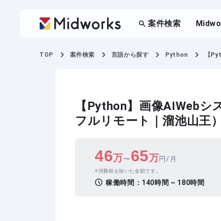
案件検索
Midw
TOP
案件検索
言語から探す
Python
【Py
【Python】画像AIWe
フルリモート｜溜池山王
46
65
万
万
〜
円/月
消費税を除いた金額です。
稼働時間：
140時間 ~ 180時間