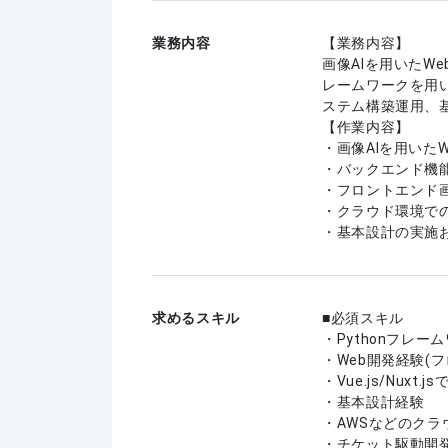
業務内容
【業務内容】
画像AIを用いたW
レームワークを用
ステム構築運用、
【作業内容】
・画像AIを用いた
・バックエンド機
・フロントエンド
・クラウド環境で
・基本設計の実施
求めるスキル
必須スキル
・Pythonフレーム
・Web開発経験(
・Vue.js/Nuxt.
・基本設計経験
・AWSなどのクラウド
・チケット駆動開