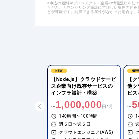
申込の殺到やプロジェクト・企業の情報流出を防ぐた
ただき、カウンセリング面談にて詳しい案件内容を
とが可能です。納得できる案件がなかった場合は、
NEW
NE
js】クラウドサービ
【クラウドエンジニア(その
【Py
け既存サービスの
他クラウド)】クラウドサー
極駐
設計・構築
ビス基盤の最適化およびIaC
ービ
推進
0,000
500,000
1
円/月
〜
円/月
〜
間〜180時間
140時間〜180時間
1
〜週５日
週３日〜週３日
エンジニア(AWS)
クラウドエンジニア(AWS)