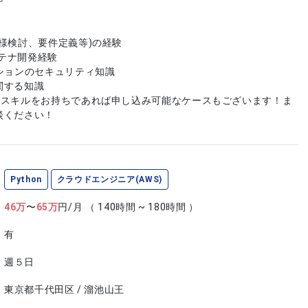
様検討、要件定義等)の経験
ンテナ開発経験
ションのセキュリティ知識
関する知識
やスキルをお持ちであれば申し込み可能なケースもございます！ま
談ください！
Python
クラウドエンジニア(AWS)
46
万
〜
65
万
円/月
（ 140時間 ~ 180時間 ）
有
週５日
東京都千代田区 / 溜池山王