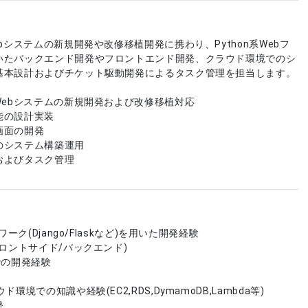
ebシステムの新規開発や改修移植開発に携わり、Python系Webフ
いたバックエンド開発やフロントエンド開発、クラウド環境でのシ
基本設計およびチケット駆動開発によるタスク管理を担当します。
Webシステムの新規開発および改修移植対応
能の設計実装
画面の開発
のシステム構築運用
およびタスク管理
ワーク(Django/Flaskなど)を用いた開発経験
フロントサイド/バックエンド)
jsでの開発経験
環境での知識や経験(EC2,RDS,DymamoDB,Lambda等)
発