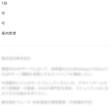
1回
可
可
屋内禁煙