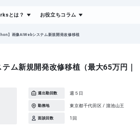
orksとは？
お役立ちコラム
thon】画像AIWebシステム新規開発改修移植
bシステム新規開発改修移植（最大65万円｜
）
週５日
週出勤回数
東京都千代田区 / 溜池山王
勤務地
1回
面談回数