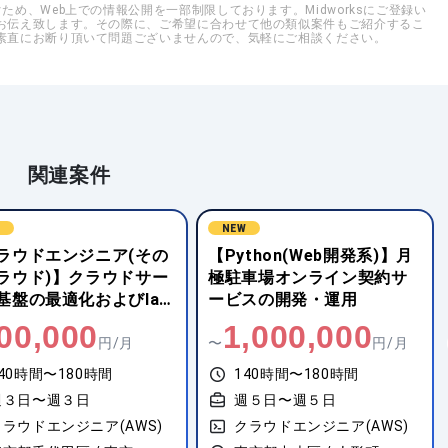
め、Web上での情報公開を一部制限しております。Midworksにご登録い
お伝え致します。その際に、ご希望に合わせて他の類似案件もご紹介するこ
素直にお断り頂いて問題ございませんので、気軽にご相談ください。
関連案件
W
NEW
thon(Web開発系)】月
【クラウドエンジニア
車場オンライン契約サ
(AWS)】教育事業会社向け
スの開発・運用
AWSシステム基盤の保守支
援
,000,000
820,000
円/月
〜
円/月
40時間〜180時間
140時間〜180時間
週５日〜週５日
週５日〜週５日
クラウドエンジニア(AWS)
クラウドエンジニア(AWS)