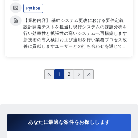
連携やデータ入出力の実装
Python
【業務内容】 基幹システム更改における要件定義
設計開発テストを担当し現行システムの課題分析を
行い効率性と拡張性の高いシステムへ再構築します
新技術の導入検討および適用を行い業務プロセス改
善に貢献しますユーザーとの打ち合わせを通じて仕
様調整を行います。 【作業内容】 ・基幹システム
再構築の要件定義設計開発 ・Pythonによる機能実
装およびテスト ・新技術導入適用 ・現行システム
分析および改善提案 ・ユーザーとの仕様調整
1
2
あなたに
最適な案件
を
お探し
します