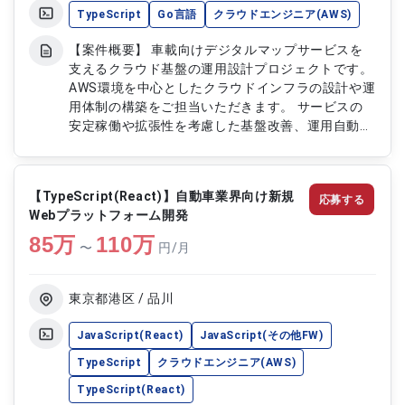
TypeScript
Go言語
クラウドエンジニア(AWS)
【案件概要】 車載向けデジタルマップサービスを
支えるクラウド基盤の運用設計プロジェクトです。
AWS環境を中心としたクラウドインフラの設計や運
用体制の構築をご担当いただきます。 サービスの
安定稼働や拡張性を考慮した基盤改善、運用自動化
などを推進していただく案件です。 クラウド技術
や新しい開発手法を活用し、先進的な車載サービス
基盤の構築・運用を支援していただきます。 【作
【TypeScript(React)】自動車業界向け新規
応募する
業内容】 ・AWS環境におけるクラウドインフラの
Webプラットフォーム開発
運用設計 ・監視、障害対応、運用フローなど安定
85
万
稼働に向けた設計対応 ・クラウド基盤の構成管理
110
万
〜
円/月
および改善対応 ・AWS各種サービスを活用したイ
ンフラ設計、設定対応 ・Go言語を利用したクラウ
ド関連ツールやシステム開発
東京都港区 / 品川
JavaScript(React)
JavaScript(その他FW)
TypeScript
クラウドエンジニア(AWS)
TypeScript(React)