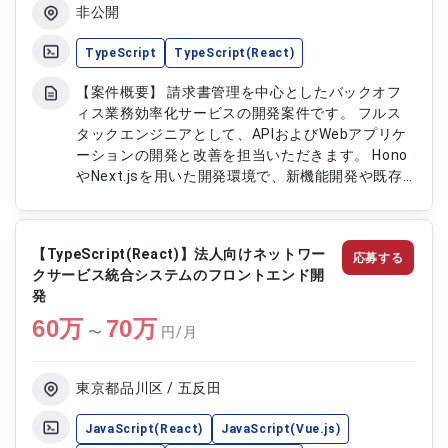
装対応 ・セキュリティチェック業務や委託先管理
非公開
業務に関する機能開発支援
TypeScript
TypeScript(React)
【案件概要】 請求書管理を中心としたバックオフ
ィス業務効率化サービスの開発案件です。 フルス
タックエンジニアとして、APIおよびWebアプリケ
ーションの開発と改善を担当いただきます。 Hono
やNext.jsを用いた開発環境で、新機能開発や既存
機能の改善を推進していきます。 PdMやデザイナ
ーと連携し、仕様検討から実装、リリースまで一貫
して関わることができます。 【作業内容】 ・Hono
【TypeScript(React)】法人向けネットワー
応募する
を用いたAPI開発 ・Next.jsを用いたWebアプリケー
クサービス統合システムのフロントエンド開
ション開発 ・新機能開発および既存機能のUI／UX
発
改善 ・パフォーマンス改善および安定性向上対応
60
万
・PdMやデザイナーとの連携および仕様調整
70
万
〜
円/月
東京都品川区 / 五反田
JavaScript(React)
JavaScript(Vue.js)