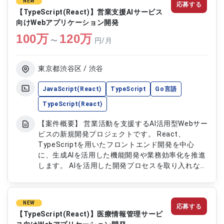
NEW
応募する
【TypeScript(React)】営業支援AIサービス
向けWebアプリケーション開発
100
万
120
万
〜
円/月
東京都渋谷区 / 渋谷
JavaScript(React)
TypeScript
Go言語
TypeScript(React)
【案件概要】 営業活動を支援するAI活用型Webサー
ビスの新規開発プロジェクトです。 React、
TypeScriptを用いたフロントエンド開発を中心
に、生成AIを活用した機能開発や業務効率化を推進
します。 AIを活用した開発プロセスを取り入れなが
ら、設計から実装、テスト、運用まで幅広く携わっ
ていただきます。 サービスの成長を支えるプロダ
クト開発を担当していただくポジションです。
NEW
応募する
【作業内容】 ・React、TypeScriptを用いたWeb
【TypeScript(React)】医療情報管理サービ
アプリケーションの設計、開発、テスト、運用 ・