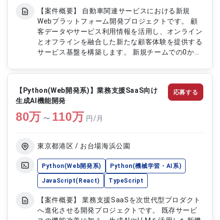
【案件概要】 自動車関連サービスにおける新規
Webプラットフォーム開発プロジェクトです。 顧
客データやサービス利用情報を活用し、オンライン
とオフラインを融合した新たな顧客体験を提供する
サービス基盤を構築します。 新規チームでの0から
のサービス立ち上げフェーズとなり、プロダクトオ
ーナーと連携しながらMVP開発や機能改善を推進し
ていただく案件です。 ビジネスアイデアのサービ
【Python(Web開発系)】業務支援SaaS向け
応募する
ス化に向けた開発や技術提案を通じて、プロダクト
生成AI機能開発
成長を支援していただきます。 【作業内容】 ・新
80
万
規Webプラットフォームのフロントエンド開発 ・
110
万
〜
円/月
TypeScript、Reactを用いた画面設計および実装
・プロダクトオーナーと連携した要件整理、仕様検
討 ・MVP開発における機能実装および改善対応 ・
東京都港区 / お台場海浜公園
UI改善、技術選定、開発プロセス改善に向けた提案
対応
Python(Web開発系)
Python(機械学習・AI系)
JavaScript(React)
TypeScript
【案件概要】 業務支援SaaSを次世代型プロダクト
へ進化させる開発プロジェクトです。 既存サービ