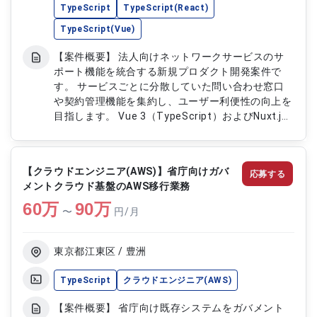
TypeScript
TypeScript(React)
TypeScript(Vue)
【案件概要】 法人向けネットワークサービスのサ
ポート機能を統合する新規プロダクト開発案件で
す。 サービスごとに分散していた問い合わせ窓口
や契約管理機能を集約し、ユーザー利便性の向上を
目指します。 Vue 3（TypeScript）およびNuxt.js
を活用したSPA構成のフロントエンド開発をご担当
いただきます。 状態管理やテスト設計、API連携を
含めた幅広い開発業務に携わることが可能です。
【クラウドエンジニア(AWS)】省庁向けガバ
応募する
モダンな技術スタックを活用しながら開発を推進し
メントクラウド基盤のAWS移行業務
ていただくポジションです。 【作業内容】 ・Vue
60
万
3（TypeScript）／Nuxt.jsを用いたWebアプリケ
90
万
〜
円/月
ーションの設計、開発 ・サービス申込、変更、解
約および契約情報管理画面の開発 ・Piniaによる状
態管理設計および実装対応 ・Vitest、Playwright
東京都江東区 / 豊洲
を用いたテスト設計および実施 ・API連携やCI/CD
環境の整備、開発プロセス改善対応
TypeScript
クラウドエンジニア(AWS)
【案件概要】 省庁向け既存システムをガバメント