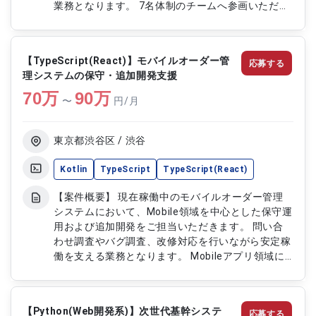
業務となります。 7名体制のチームへ参画いただ
き、メンバーと連携しながら業務を進めていただき
ます。 【作業内容】 ・証券システムの保守および
運用開発を実施します ・既存機能の改修や不具合
【TypeScript(React)】モバイルオーダー管
応募する
対応を行います ・Java（Struts）を用いた開発お
理システムの保守・追加開発支援
よびテストを実施します ・運用に伴う調査や問い
70
万
合わせ対応を行います ・チームメンバーと連携し
90
万
〜
円/月
ながら開発業務を進めます
東京都渋谷区 / 渋谷
Kotlin
TypeScript
TypeScript(React)
【案件概要】 現在稼働中のモバイルオーダー管理
システムにおいて、Mobile領域を中心とした保守運
用および追加開発をご担当いただきます。 問い合
わせ調査やバグ調査、改修対応を行いながら安定稼
働を支える業務となります。 Mobileアプリ領域に
おける開発品質向上支援にも携わっていただきま
す。 KotlinおよびTypeScriptを用いたハイブリッ
ドアプリ開発環境の案件です。 【作業内容】 ・問
【Python(Web開発系)】次世代基幹システ
応募する
い合わせ内容の調査をご担当いただきます ・バグ