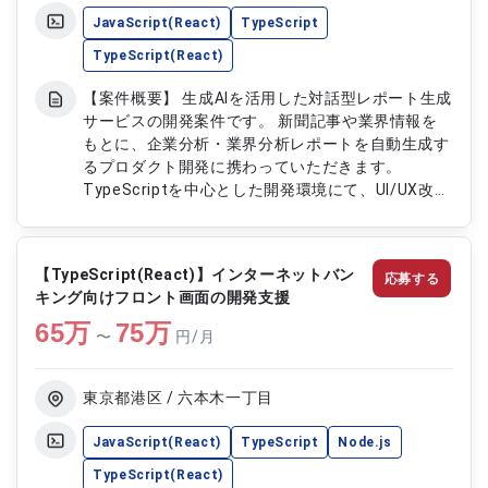
JavaScript(React)
TypeScript
TypeScript(React)
【案件概要】 生成AIを活用した対話型レポート生成
サービスの開発案件です。 新聞記事や業界情報を
もとに、企業分析・業界分析レポートを自動生成す
るプロダクト開発に携わっていただきます。
TypeScriptを中心とした開発環境にて、UI/UX改善
や機能追加を推進いただきます。 LLMやRAG技術を
活用した先進的なサービス開発に関われる案件で
す。 【作業内容】 ・TypeScriptを用いたフロント
【TypeScript(React)】インターネットバン
応募する
エンド開発 ・UI/UX改善および追加機能の実装 ・記
キング向けフロント画面の開発支援
事選定や要約機能など生成AI関連機能の開発 ・LLM
65
万
やRAGを活用した機能改善対応 ・ユーザー体験向上
75
万
〜
円/月
に向けた改善提案および開発推進
東京都港区 / 六本木一丁目
JavaScript(React)
TypeScript
Node.js
TypeScript(React)