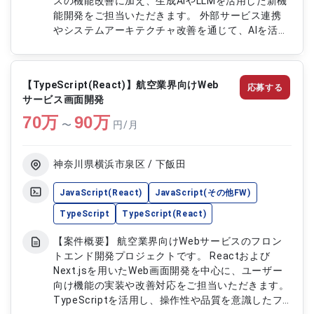
スの機能改善に加え、生成AIやLLMを活用した新機
能開発をご担当いただきます。 外部サービス連携
やシステムアーキテクチャ改善を通じて、AIを活用
した新たなユーザー体験の実現を推進していただく
案件です。 プロダクトの高度化や品質向上に向け
た開発・改善業務に幅広く携わっていただきます。
【TypeScript(React)】航空業界向けWeb
応募する
【作業内容】 ・業務支援SaaSの新機能開発および
サービス画面開発
既存機能改善 ・生成AI、LLMを活用した機能の設
70
万
計、開発 ・自然言語処理を活用した業務支援機能
90
万
〜
円/月
の実装 ・外部サービス、各種APIとの連携機能開発
・システムアーキテクチャ改善および品質向上対応
神奈川県横浜市泉区 / 下飯田
JavaScript(React)
JavaScript(その他FW)
TypeScript
TypeScript(React)
【案件概要】 航空業界向けWebサービスのフロン
トエンド開発プロジェクトです。 Reactおよび
Next.jsを用いたWeb画面開発を中心に、ユーザー
向け機能の実装や改善対応をご担当いただきます。
TypeScriptを活用し、操作性や品質を意識したフ