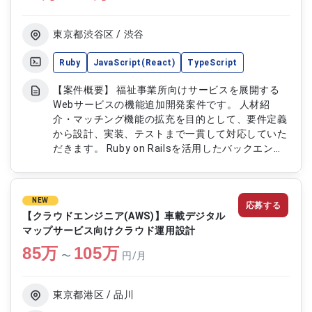
件整理、設計、実装対応 ・画面設計、UI実装および
API連携処理の開発 ・単体、結合、システムテスト
の実施およびコードレビュー対応
東京都渋谷区 / 渋谷
Ruby
JavaScript(React)
TypeScript
【案件概要】 福祉事業所向けサービスを展開する
Webサービスの機能追加開発案件です。 人材紹
介・マッチング機能の拡充を目的として、要件定義
から設計、実装、テストまで一貫して対応していた
だきます。 Ruby on Railsを活用したバックエンド
開発を中心に、サービス成長に向けたアーキテクチ
ャ設計や技術改善にも携わります。 プロダクト改
善や開発チームの技術課題解決など、主体的にサー
NEW
応募する
ビス開発を推進できるポジションです。 【作業内
【クラウドエンジニア(AWS)】車載デジタル
容】 ・福祉事業所向け人材マッチングサービスの
マップサービス向けクラウド運用設計
新機能追加、バックエンド開発 ・要件定義、基本
85
万
105
万
設計、詳細設計、実装、テストまで一連の開発対応
〜
円/月
・Ruby on Railsを用いたAPI、業務機能の設計およ
び実装 ・アーキテクチャ設計、技術選定、パフォ
ーマンス改善の推進 ・コードレビューや技術課題
東京都港区 / 品川
の解決を通じた開発チーム支援