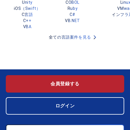
Unity
COBOL
Linu
iOS（Swift）
Ruby
VMwa
C言語
C#
インフラ
C++
VB.NET
VBA
全ての言語案件を見る
会員登録する
ログイン