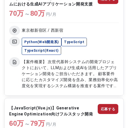
ムにおける生成AIアプリケーション開発支援
調査および不具合改修を実施いただきます ・既存
70
万
機能の改善対応をご担当いただきます ・Mobileア
80
万
〜
円/月
プリ領域における開発品質向上支援を実施いただき
ます ・KotlinおよびTypeScriptを用いたハイブリ
ッドアプリ開発をご担当いただきます
東京都新宿区 / 西新宿
Python(Web開発系)
TypeScript
TypeScript(React)
【案件概要】 次世代基幹システムの開発プロジェ
クトにおいて、LLMおよび生成AIを活用したアプリ
ケーション開発をご担当いただきます。 顧客要件
に応じたカスタマイズ開発を含み、業務効率化や高
度化を実現するシステム構築を推進する案件です。
PythonやTypeScript、React、Next.jsを用いた開
発に加え、GCP環境でのシステム構築にも携わって
いただきます。 生成AI技術を活用した先進的なシス
【JavaScript(Vue.js)】Generative
応募する
テム開発ポジションです。 【作業内容】 ・LLMお
Engine Optimization向けフルスタック開発
よび生成AIを活用したアプリケーション開発をご担
60
万
当いただきます ・顧客向けカスタマイズ機能の設
79
万
〜
円/月
計および開発を実施いただきます ・Python、