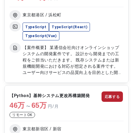
既存地図システムのリファクタリング・機能拡張
（PHP→TypeScript） ・既存PHPシステムの
TypeScript化リファクタリング ・
東京都港区 / 浜松町
JavaScript/Vue2/Vue3によるフロントエンド実装
・TypeScript/Nest.jsによるバックエンド機能改
TypeScript
TypeScript(React)
修・追加 ・既存仕様の解析および改善提案 ・テス
TypeScript(Vue)
ト設計・実施、品質改善対応 ■案件②：RE:EARTH
を用いた自治体向け地図プラットフォーム開発 ・
【案件概要】 某通信会社向けオンラインショップ
RE:EARTHを利用した地図可視化システムの開発 ・
システムの開発案件です。 設計から開発までの工
Reactを用いたUI/画面開発 ・Goを用いたバックエ
程をご担当いただきます。 既存システムまたは新
ンド・プラグイン実装 ・自治体向け要件に基づい
規機能開発における対応が想定される案件です。
た機能設計・追加開発 ・データ連携・地図レイヤ
ユーザー向けサービスの品質向上を目的とした開発
ー管理機能の実装 ■案件③：物理エンジンを活用し
業務となります。 【作業内容】 ・オンラインショ
た地図可視化アプリケーション開発 ・Reactによる
ップシステムの設計業務 ・機能開発および実装対
地図UI/インタラクション実装 ・物理エンジンを用
応 ・詳細設計の作成およびレビュー ・テスト対応
いた動的表現・可視化処理の開発 ・AWSサービス
【Python】基幹システム更改再構築開発
応募する
および不具合修正 ・関連ドキュメントの作成
と連携したデータ処理・配信基盤の構築 ・パフォ
46
万
65
万
〜
円/月
ーマンス最適化、描画処理改善 ■案件④：プローブ
データ解析支援システム開発 ・Pythonを用いたデ
リモートOK
ータ解析処理の実装 ・AWSを利用した解析基盤の
構築・運用 ・BigData領域でのデータ加工・分析支
東京都新宿区 / 新宿
援 ・可視化やレポート生成に向けた処理設計 ・API