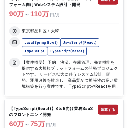
たサービス運営を支援していただきます。 【作業
フォーム向けWebシステム設計・開発
内容】 ・TypeScript、Reactを用いたフロントエ
90
万
ンド開発を行います ・Ruby on Railsを用いたバッ
110
万
〜
円/月
クエンド開発を担当します ・新規機能の設計、開
発および既存機能の改善対応を行います ・API設
計、データベース設計およびシステム連携機能の開
東京都品川区 / 大崎
発を行います ・AWS、Docker環境を活用した開
発、テストおよび品質改善対応を行います
Java(Spring Boot)
JavaScript(React)
TypeScript
TypeScript(React)
【案件概要】 予約、決済、在庫管理、発券機能を
提供する大規模プラットフォームの開発プロジェク
トです。 サービス拡大に伴うシステム設計、開
発、運用改善を推進し、高品質かつ拡張性の高い環
境構築を行う案件です。 TypeScriptやReactを用
いた開発に加え、アーキテクチャ設計や技術戦略の
策定など上流工程にも携わっていただきます。 開
発プロセス改善や技術支援を通じて、プロダクトの
【TypeScript(React)】BtoB向け業務SaaS
応募する
継続的な成長を支援していただきます。 【作業内
のフロントエンド開発
容】 ・TypeScript、Reactを用いたWebアプリケ
60
万
ーション開発を行います ・バックエンドAPIの設
75
万
〜
円/月