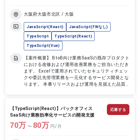
計、開発および運用対応を行います ・システムア
ーキテクチャ設計および技術方針の策定を行います
・コードレビューや開発標準整備による品質向上を
大阪府大阪市北区 / 大阪
推進します ・技術課題の調査、改善対応および開
発メンバーへの技術支援を行います
JavaScript(React)
JavaScript(FWなし)
TypeScript
TypeScript(React)
TypeScript(Vue)
【案件概要】 BtoB向け業務SaaSの既存プロダクト
における改修および運用改善業務をご担当いただき
ます。 Excelで運用されていたセキュリティチェッ
クや委託先管理業務を一元化するサービス開発とな
ります。 本番リリースおよび運用を見据えた品質
向上フェーズとなり、安定性やデータ整合性を重視
した開発を行います。 UIデザインよりも業務理解や
状態管理を重視し、既存機能の改善や運用最適化に
【TypeScript(React)】バックオフィス
応募する
携わっていただきます。 【作業内容】 ・既存BtoB
SaaS向け業務効率化サービスの開発支援
向け業務SaaSの改修および機能改善対応 ・
70
万
TypeScriptおよびReactを用いたフロントエンド
80
万
〜
円/月
開発 ・本番リリースに向けた品質向上および運用
改善対応 ・状態管理やデータ整合性を考慮した実