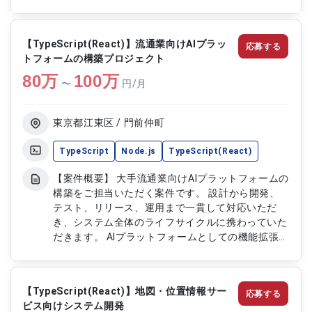
改善、UI/UX改善なども重要なテーマとなっており
ます。 基本設計以降の工程を中心に、要件定義フ
ェーズから参画しながらシステム全体の刷新を推進
【TypeScript(React)】流通業向けAIプラッ
応募する
いただきます。 【作業内容】 ・農作機械稼働管理
トフォームの構築プロジェクト
システムのリプレイス開発 ・リアルタイム稼働状
80
万
況表示機能の設計および実装 ・UI/UX改善およびフ
100
万
〜
円/月
ロントエンド開発（TypeScript/React or Vue.js）
・バックエンドおよびAWSインフラの設計・構築対
応 ・性能改善およびリアルタイム処理の最適化対
東京都江東区 / 門前仲町
応
TypeScript
Node.js
TypeScript(React)
【案件概要】 大手流通業向けAIプラットフォームの
構築をご担当いただく案件です。 設計から開発、
テスト、リリース、運用まで一貫して対応いただ
き、システム全体のライフサイクルに携わっていた
だきます。 AIプラットフォームとしての機能拡張や
改善を継続的に行いながら、安定したサービス提供
を支える重要なポジションです。 フロントエンド
領域を中心に、React/TypeScriptを用いた開発を
【TypeScript(React)】地図・位置情報サー
応募する
推進いただきます。 【作業内容】 ・AIプラットフ
ビス向けシステム開発
ォームの設計対応 ・React/TypeScriptを用いたフ