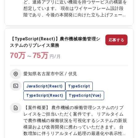
ど、連絡アプリに近い機能を持つサービスの構築を
想定しています。 現在はワイヤーフレーム設計段
階であり、今後の本開発に向けた立ち上げフェーズ
です。 要件整理後の設計から実装、テストまでを
中心にご担当いただきます。 【作業内容】 ・ポー
タルアプリの設計および実装対応 ・通知機能など
【TypeScript(React)】農作機械稼働管理シ
応募する
各種機能開発 ・テスト工程の実施および品質担保
ステムのリプレイス業務
・チームメンバーとの連携による開発推進
70
万
75
万
〜
円/月
愛知県名古屋市中区 / 伏見
JavaScript(React)
TypeScript
TypeScript(React)
TypeScript(Vue)
【案件概要】 農作機械の稼働管理システムのリプ
レイスをご担当いただく案件です。 リアルタイム
で農作機械の稼働状況を可視化するシステムの新規
構築および改善開発に携わっていただきます。 台
数増加に伴うリアルタイム処理の最適化や表示性能