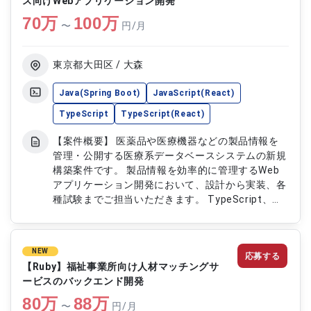
ス向けWebアプリケーション開発
新機能の開発および既存機能の改善対応 ・生成AIを
70
万
100
万
活用した機能の設計、実装および品質向上対応 ・AI
〜
円/月
コーディングツールを活用した開発プロセス改善お
よび自動化推進 ・API連携機能の実装、コードレビ
ューおよび技術ドキュメント作成
東京都大田区 / 大森
Java(Spring Boot)
JavaScript(React)
TypeScript
TypeScript(React)
【案件概要】 医薬品や医療機器などの製品情報を
管理・公開する医療系データベースシステムの新規
構築案件です。 製品情報を効率的に管理するWeb
アプリケーション開発において、設計から実装、各
種試験までご担当いただきます。 TypeScript、
Reactを用いたフロントエンド開発を中心に、クラ
ウド環境上で稼働する業務システムの開発を推進し
ていただきます。 開発チームと連携しながら品質
NEW
応募する
向上や機能改善に携わっていただく案件です。
【Ruby】福祉事業所向け人材マッチングサ
【作業内容】 ・医療系製品情報管理システムの
ービスのバックエンド開発
Webアプリケーション開発 ・TypeScript、React
80
万
88
万
を用いたフロントエンド開発 ・担当業務機能の要
〜
円/月