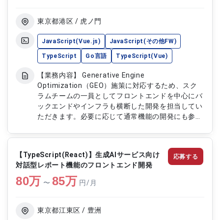
TypeScript、React、Next.jsを用いたシステム開
発をご担当いただきます ・GCP、Docker、
東京都港区 / 虎ノ門
Kubernetes環境における開発および運用支援を実
施いただきます ・BigQuery、PostgreSQLを活用
JavaScript(Vue.js)
JavaScript(その他FW)
したデータ連携および機能実装をご担当いただきま
TypeScript
Go言語
TypeScript(Vue)
す
【業務内容】 Generative Engine
Optimization（GEO）施策に対応するため、スク
ラムチームの一員としてフロントエンドを中心にバ
ックエンドやインフラも横断した開発を担当してい
ただきます。必要に応じて通常機能の開発にも参加
し、チームで連携しながら効率的に開発を進めま
す。 【作業内容】 ・GEO関連機能のフロントエン
ド開発 ・バックエンドやインフラに関わる作業 ・
【TypeScript(React)】生成AIサービス向け
応募する
通常機能の開発参加 ・スクラムチームでのタスク
対話型レポート機能のフロントエンド開発
調整・実装 ・コードレビューや品質向上の対応 ・
80
万
技術調査や改善提案
85
万
〜
円/月
東京都江東区 / 豊洲