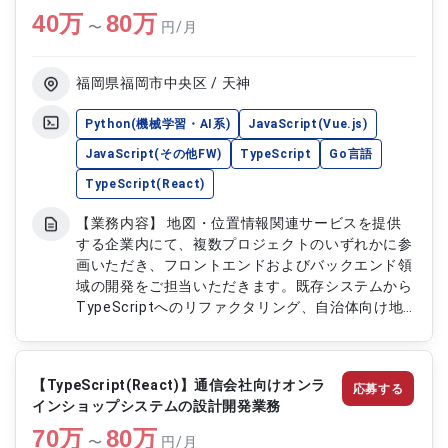
40
万
ロントエンド開発 ・テストおよびリリース対応 ・
80
万
〜
円/月
運用保守および既存機能の改善対応 ・システム全
体の機能改善および品質向上対応
福岡県福岡市中央区 / 天神
Python(機械学習・AI系)
JavaScript(Vue.js)
JavaScript(その他FW)
TypeScript
Go言語
TypeScript(React)
【業務内容】 地図・位置情報関連サービスを提供
する企業内にて、複数プロジェクトのいずれかに参
画いただき、フロントエンドおよびバックエンド領
域の開発をご担当いただきます。既存システムから
TypeScriptへのリファクタリング、自治体向け地
図プラットフォーム開発、物理エンジンを用いた可
視化アプリケーション開発、プローブデータ解析基
盤構築支援など、スキルに応じて配属を調整しま
【TypeScript(React)】通信会社向けオンラ
応募する
す。React/TypeScriptを中心に、VueやGo、
インショップシステムの設計開発業務
Python、AWSなど幅広い技術スタックのプロジェ
70
万
クトに携われる環境です。 【作業内容】 ■案件①：
80
万
〜
円/月