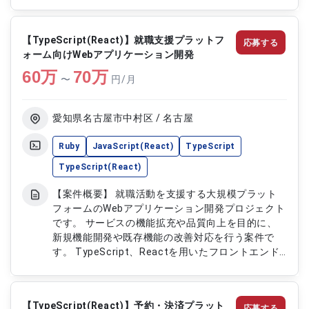
ロントエンド開発を推進します。 開発チームと連
携しながら、サービスの機能向上および安定した開
発を支援していただくポジションです。 【作業内
【TypeScript(React)】就職支援プラットフ
応募する
容】 ・React、Next.jsを用いたWeb画面の開発お
ォーム向けWebアプリケーション開発
よび改修 ・TypeScriptを用いたフロントエンド機
60
万
能の実装 ・画面UIの実装および操作性向上に向けた
70
万
〜
円/月
改善対応 ・API連携を含む画面側機能の開発 ・設
計、開発、レビュー、テストおよび不具合修正対応
愛知県名古屋市中村区 / 名古屋
Ruby
JavaScript(React)
TypeScript
TypeScript(React)
【案件概要】 就職活動を支援する大規模プラット
フォームのWebアプリケーション開発プロジェクト
です。 サービスの機能拡充や品質向上を目的に、
新規機能開発や既存機能の改善対応を行う案件で
す。 TypeScript、Reactを用いたフロントエンド
開発からRuby on Railsによるバックエンド開発ま
で幅広く携わっていただきます。 チームメンバー
と連携しながら、利用者の利便性向上および安定し
【TypeScript(React)】予約・決済プラット
応募する