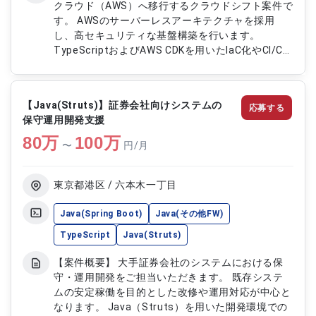
クラウド（AWS）へ移行するクラウドシフト案件で
す。 AWSのサーバーレスアーキテクチャを採用
し、高セキュリティな基盤構築を行います。
TypeScriptおよびAWS CDKを用いたIaC化やCI/CD
環境整備を推進します。 基本リモート環境にて、
構築フェーズに応じて出社対応を行うハイブリッド
型の案件です。 【作業内容】 ・既存システムのガ
【Java(Struts)】証券会社向けシステムの
応募する
バメントクラウド（AWS）移行対応 ・AWSサーバ
保守運用開発支援
ーレスアーキテクチャを用いた基盤構築 ・
80
万
TypeScript、AWS CDKを用いたIaC対応 ・CI/CDパ
100
万
〜
円/月
イプライン構築および自動化テスト対応 ・クラウ
ド基盤構築に伴う各種設計および運用対応
東京都港区 / 六本木一丁目
Java(Spring Boot)
Java(その他FW)
TypeScript
Java(Struts)
【案件概要】 大手証券会社のシステムにおける保
守・運用開発をご担当いただきます。 既存システ
ムの安定稼働を目的とした改修や運用対応が中心と
なります。 Java（Struts）を用いた開発環境での