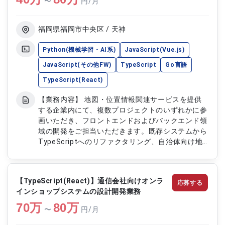
〜
円/月
運用保守および既存機能の改善対応 ・システム全
体の機能改善および品質向上対応
福岡県福岡市中央区 / 天神
Python(機械学習・AI系)
JavaScript(Vue.js)
JavaScript(その他FW)
TypeScript
Go言語
TypeScript(React)
【業務内容】 地図・位置情報関連サービスを提供
する企業内にて、複数プロジェクトのいずれかに参
画いただき、フロントエンドおよびバックエンド領
域の開発をご担当いただきます。既存システムから
TypeScriptへのリファクタリング、自治体向け地
図プラットフォーム開発、物理エンジンを用いた可
視化アプリケーション開発、プローブデータ解析基
盤構築支援など、スキルに応じて配属を調整しま
【TypeScript(React)】通信会社向けオンラ
応募する
す。React/TypeScriptを中心に、VueやGo、
インショップシステムの設計開発業務
Python、AWSなど幅広い技術スタックのプロジェ
70
万
クトに携われる環境です。 【作業内容】 ■案件①：
80
万
〜
円/月
既存地図システムのリファクタリング・機能拡張