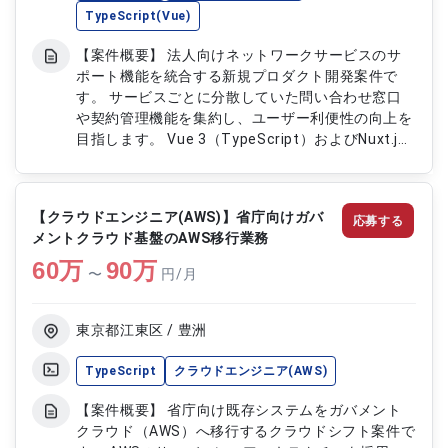
TypeScript(Vue)
【案件概要】 法人向けネットワークサービスのサ
ポート機能を統合する新規プロダクト開発案件で
す。 サービスごとに分散していた問い合わせ窓口
や契約管理機能を集約し、ユーザー利便性の向上を
目指します。 Vue 3（TypeScript）およびNuxt.js
を活用したSPA構成のフロントエンド開発をご担当
いただきます。 状態管理やテスト設計、API連携を
含めた幅広い開発業務に携わることが可能です。
【クラウドエンジニア(AWS)】省庁向けガバ
応募する
モダンな技術スタックを活用しながら開発を推進し
メントクラウド基盤のAWS移行業務
ていただくポジションです。 【作業内容】 ・Vue
60
万
3（TypeScript）／Nuxt.jsを用いたWebアプリケ
90
万
〜
円/月
ーションの設計、開発 ・サービス申込、変更、解
約および契約情報管理画面の開発 ・Piniaによる状
態管理設計および実装対応 ・Vitest、Playwright
東京都江東区 / 豊洲
を用いたテスト設計および実施 ・API連携やCI/CD
環境の整備、開発プロセス改善対応
TypeScript
クラウドエンジニア(AWS)
【案件概要】 省庁向け既存システムをガバメント
クラウド（AWS）へ移行するクラウドシフト案件で