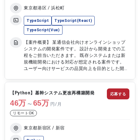
（PHP→TypeScript） ・既存PHPシステムの
TypeScript化リファクタリング ・
東京都港区 / 浜松町
JavaScript/Vue2/Vue3によるフロントエンド実装
・TypeScript/Nest.jsによるバックエンド機能改
TypeScript
TypeScript(React)
修・追加 ・既存仕様の解析および改善提案 ・テス
TypeScript(Vue)
ト設計・実施、品質改善対応 ■案件②：RE:EARTH
を用いた自治体向け地図プラットフォーム開発 ・
【案件概要】 某通信会社向けオンラインショップ
RE:EARTHを利用した地図可視化システムの開発 ・
システムの開発案件です。 設計から開発までの工
Reactを用いたUI/画面開発 ・Goを用いたバックエ
程をご担当いただきます。 既存システムまたは新
ンド・プラグイン実装 ・自治体向け要件に基づい
規機能開発における対応が想定される案件です。
た機能設計・追加開発 ・データ連携・地図レイヤ
ユーザー向けサービスの品質向上を目的とした開発
ー管理機能の実装 ■案件③：物理エンジンを活用し
業務となります。 【作業内容】 ・オンラインショ
た地図可視化アプリケーション開発 ・Reactによる
ップシステムの設計業務 ・機能開発および実装対
地図UI/インタラクション実装 ・物理エンジンを用
応 ・詳細設計の作成およびレビュー ・テスト対応
いた動的表現・可視化処理の開発 ・AWSサービス
【Python】基幹システム更改再構築開発
応募する
および不具合修正 ・関連ドキュメントの作成
と連携したデータ処理・配信基盤の構築 ・パフォ
46
万
65
万
〜
円/月
ーマンス最適化、描画処理改善 ■案件④：プローブ
データ解析支援システム開発 ・Pythonを用いたデ
リモートOK
ータ解析処理の実装 ・AWSを利用した解析基盤の
構築・運用 ・BigData領域でのデータ加工・分析支
東京都新宿区 / 新宿
援 ・可視化やレポート生成に向けた処理設計 ・API
連携やデータ入出力の実装