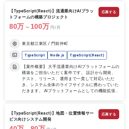
ます。 基本設計以降の工程を中心に、要件定義フ
ェーズから参画しながらシステム全体の刷新を推進
【TypeScript(React)】流通業向けAIプラッ
応募する
いただきます。 【作業内容】 ・農作機械稼働管理
トフォームの構築プロジェクト
システムのリプレイス開発 ・リアルタイム稼働状
80
万
況表示機能の設計および実装 ・UI/UX改善およびフ
100
万
〜
円/月
ロントエンド開発（TypeScript/React or Vue.js）
・バックエンドおよびAWSインフラの設計・構築対
応 ・性能改善およびリアルタイム処理の最適化対
東京都江東区 / 門前仲町
応
TypeScript
Node.js
TypeScript(React)
【案件概要】 大手流通業向けAIプラットフォームの
構築をご担当いただく案件です。 設計から開発、
テスト、リリース、運用まで一貫して対応いただ
き、システム全体のライフサイクルに携わっていた
だきます。 AIプラットフォームとしての機能拡張や
改善を継続的に行いながら、安定したサービス提供
を支える重要なポジションです。 フロントエンド
領域を中心に、React/TypeScriptを用いた開発を
【TypeScript(React)】地図・位置情報サー
応募する
推進いただきます。 【作業内容】 ・AIプラットフ
ビス向けシステム開発
ォームの設計対応 ・React/TypeScriptを用いたフ
40
万
ロントエンド開発 ・テストおよびリリース対応 ・
80
万