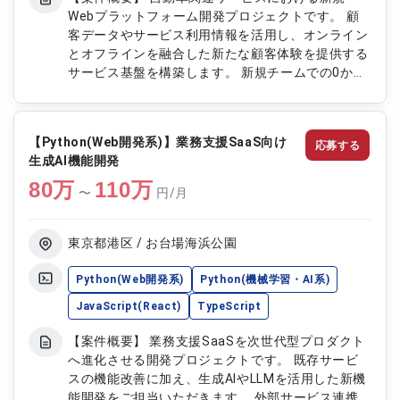
Webプラットフォーム開発プロジェクトです。 顧
客データやサービス利用情報を活用し、オンライン
とオフラインを融合した新たな顧客体験を提供する
サービス基盤を構築します。 新規チームでの0から
のサービス立ち上げフェーズとなり、プロダクトオ
ーナーと連携しながらMVP開発や機能改善を推進し
ていただく案件です。 ビジネスアイデアのサービ
【Python(Web開発系)】業務支援SaaS向け
応募する
ス化に向けた開発や技術提案を通じて、プロダクト
生成AI機能開発
成長を支援していただきます。 【作業内容】 ・新
80
万
規Webプラットフォームのフロントエンド開発 ・
110
万
〜
円/月
TypeScript、Reactを用いた画面設計および実装
・プロダクトオーナーと連携した要件整理、仕様検
討 ・MVP開発における機能実装および改善対応 ・
東京都港区 / お台場海浜公園
UI改善、技術選定、開発プロセス改善に向けた提案
対応
Python(Web開発系)
Python(機械学習・AI系)
JavaScript(React)
TypeScript
【案件概要】 業務支援SaaSを次世代型プロダクト
へ進化させる開発プロジェクトです。 既存サービ
スの機能改善に加え、生成AIやLLMを活用した新機
能開発をご担当いただきます。 外部サービス連携