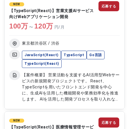
NEW
応募する
【TypeScript(React)】営業支援AIサービス
向けWebアプリケーション開発
100
万
120
万
〜
円/月
東京都渋谷区 / 渋谷
JavaScript(React)
TypeScript
Go言語
TypeScript(React)
【案件概要】 営業活動を支援するAI活用型Webサー
ビスの新規開発プロジェクトです。 React、
TypeScriptを用いたフロントエンド開発を中心
に、生成AIを活用した機能開発や業務効率化を推進
します。 AIを活用した開発プロセスを取り入れなが
ら、設計から実装、テスト、運用まで幅広く携わっ
ていただきます。 サービスの成長を支えるプロダ
クト開発を担当していただくポジションです。
NEW
応募する
【作業内容】 ・React、TypeScriptを用いたWeb
【TypeScript(React)】医療情報管理サービ