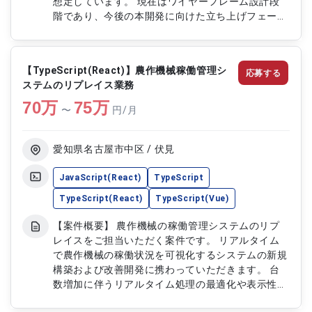
想定しています。 現在はワイヤーフレーム設計段
階であり、今後の本開発に向けた立ち上げフェーズ
です。 要件整理後の設計から実装、テストまでを
中心にご担当いただきます。 【作業内容】 ・ポー
タルアプリの設計および実装対応 ・通知機能など
【TypeScript(React)】農作機械稼働管理シ
応募する
各種機能開発 ・テスト工程の実施および品質担保
ステムのリプレイス業務
・チームメンバーとの連携による開発推進
70
万
75
万
〜
円/月
愛知県名古屋市中区 / 伏見
JavaScript(React)
TypeScript
TypeScript(React)
TypeScript(Vue)
【案件概要】 農作機械の稼働管理システムのリプ
レイスをご担当いただく案件です。 リアルタイム
で農作機械の稼働状況を可視化するシステムの新規
構築および改善開発に携わっていただきます。 台
数増加に伴うリアルタイム処理の最適化や表示性能
改善、UI/UX改善なども重要なテーマとなっており