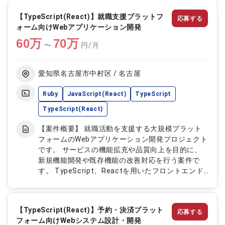
発を支援していただくポジションです。 【作業内
【TypeScript(React)】就職支援プラットフ
応募する
容】 ・React、Next.jsを用いたWeb画面の開発お
ォーム向けWebアプリケーション開発
よび改修 ・TypeScriptを用いたフロントエンド機
60
万
能の実装 ・画面UIの実装および操作性向上に向けた
70
万
〜
円/月
改善対応 ・API連携を含む画面側機能の開発 ・設
計、開発、レビュー、テストおよび不具合修正対応
愛知県名古屋市中村区 / 名古屋
Ruby
JavaScript(React)
TypeScript
TypeScript(React)
【案件概要】 就職活動を支援する大規模プラット
フォームのWebアプリケーション開発プロジェクト
です。 サービスの機能拡充や品質向上を目的に、
新規機能開発や既存機能の改善対応を行う案件で
す。 TypeScript、Reactを用いたフロントエンド
開発からRuby on Railsによるバックエンド開発ま
で幅広く携わっていただきます。 チームメンバー
と連携しながら、利用者の利便性向上および安定し
【TypeScript(React)】予約・決済プラット
応募する
たサービス運営を支援していただきます。 【作業
フォーム向けWebシステム設計・開発
内容】 ・TypeScript、Reactを用いたフロントエ