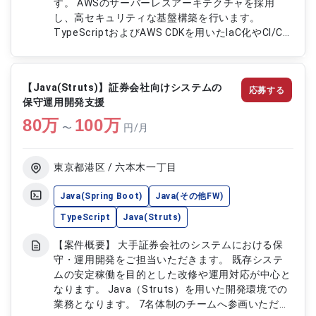
す。 AWSのサーバーレスアーキテクチャを採用
し、高セキュリティな基盤構築を行います。
TypeScriptおよびAWS CDKを用いたIaC化やCI/CD
環境整備を推進します。 基本リモート環境にて、
構築フェーズに応じて出社対応を行うハイブリッド
型の案件です。 【作業内容】 ・既存システムのガ
【Java(Struts)】証券会社向けシステムの
応募する
バメントクラウド（AWS）移行対応 ・AWSサーバ
保守運用開発支援
ーレスアーキテクチャを用いた基盤構築 ・
80
万
TypeScript、AWS CDKを用いたIaC対応 ・CI/CDパ
100
万
〜
円/月
イプライン構築および自動化テスト対応 ・クラウ
ド基盤構築に伴う各種設計および運用対応
東京都港区 / 六本木一丁目
Java(Spring Boot)
Java(その他FW)
TypeScript
Java(Struts)
【案件概要】 大手証券会社のシステムにおける保
守・運用開発をご担当いただきます。 既存システ
ムの安定稼働を目的とした改修や運用対応が中心と
なります。 Java（Struts）を用いた開発環境での
業務となります。 7名体制のチームへ参画いただ