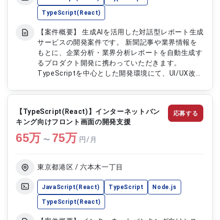
TypeScript(React)
【案件概要】 生成AIを活用した対話型レポート生成
サービスの開発案件です。 新聞記事や業界情報を
もとに、企業分析・業界分析レポートを自動生成す
るプロダクト開発に携わっていただきます。
TypeScriptを中心とした開発環境にて、UI/UX改善
や機能追加を推進いただきます。 LLMやRAG技術を
活用した先進的なサービス開発に関われる案件で
す。 【作業内容】 ・TypeScriptを用いたフロント
【TypeScript(React)】インターネットバン
応募する
エンド開発 ・UI/UX改善および追加機能の実装 ・記
キング向けフロント画面の開発支援
事選定や要約機能など生成AI関連機能の開発 ・LLM
65
万
やRAGを活用した機能改善対応 ・ユーザー体験向上
75
万
〜
円/月
に向けた改善提案および開発推進
東京都港区 / 六本木一丁目
JavaScript(React)
TypeScript
Node.js
TypeScript(React)