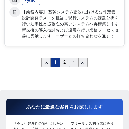
Python
【業務内容】 基幹システム更改における要件定義
設計開発テストを担当し現行システムの課題分析を
行い効率性と拡張性の高いシステムへ再構築します
新技術の導入検討および適用を行い業務プロセス改
善に貢献しますユーザーとの打ち合わせを通じて仕
様調整を行います。 【作業内容】 ・基幹システム
再構築の要件定義設計開発 ・Pythonによる機能実
装およびテスト ・新技術導入適用 ・現行システム
分析および改善提案 ・ユーザーとの仕様調整
1
2
あなたに
最適な案件
を
お探し
します
「今より好条件の案件にしたい」「フリーランス初心者に合う