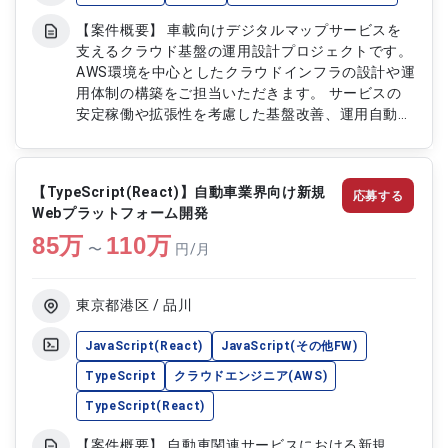
【案件概要】 車載向けデジタルマップサービスを
支えるクラウド基盤の運用設計プロジェクトです。
AWS環境を中心としたクラウドインフラの設計や運
用体制の構築をご担当いただきます。 サービスの
安定稼働や拡張性を考慮した基盤改善、運用自動化
などを推進していただく案件です。 クラウド技術
や新しい開発手法を活用し、先進的な車載サービス
基盤の構築・運用を支援していただきます。 【作
【TypeScript(React)】自動車業界向け新規
応募する
業内容】 ・AWS環境におけるクラウドインフラの
Webプラットフォーム開発
運用設計 ・監視、障害対応、運用フローなど安定
85
万
稼働に向けた設計対応 ・クラウド基盤の構成管理
110
万
〜
円/月
および改善対応 ・AWS各種サービスを活用したイ
ンフラ設計、設定対応 ・Go言語を利用したクラウ
ド関連ツールやシステム開発
東京都港区 / 品川
JavaScript(React)
JavaScript(その他FW)
TypeScript
クラウドエンジニア(AWS)
TypeScript(React)
【案件概要】 自動車関連サービスにおける新規