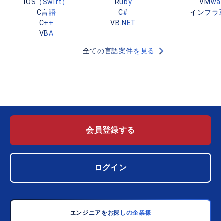
iOS（Swift）
Ruby
VMwa
C言語
C#
インフラ
C++
VB.NET
VBA
全ての言語案件を見る
会員登録する
ログイン
エンジニアをお探しの企業様