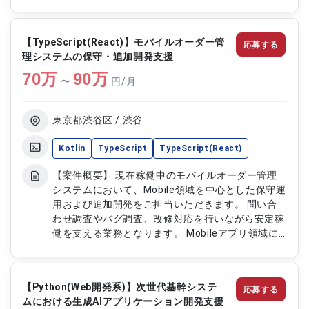
き、メンバーと連携しながら業務を進めていただき
ます。 【作業内容】 ・証券システムの保守および
運用開発を実施します ・既存機能の改修や不具合
【TypeScript(React)】モバイルオーダー管
応募する
対応を行います ・Java（Struts）を用いた開発お
理システムの保守・追加開発支援
よびテストを実施します ・運用に伴う調査や問い
70
万
合わせ対応を行います ・チームメンバーと連携し
90
万
〜
円/月
ながら開発業務を進めます
東京都渋谷区 / 渋谷
Kotlin
TypeScript
TypeScript(React)
【案件概要】 現在稼働中のモバイルオーダー管理
システムにおいて、Mobile領域を中心とした保守運
用および追加開発をご担当いただきます。 問い合
わせ調査やバグ調査、改修対応を行いながら安定稼
働を支える業務となります。 Mobileアプリ領域に
おける開発品質向上支援にも携わっていただきま
す。 KotlinおよびTypeScriptを用いたハイブリッ
ドアプリ開発環境の案件です。 【作業内容】 ・問
【Python(Web開発系)】次世代基幹システ
応募する
い合わせ内容の調査をご担当いただきます ・バグ
ムにおける生成AIアプリケーション開発支援
調査および不具合改修を実施いただきます ・既存