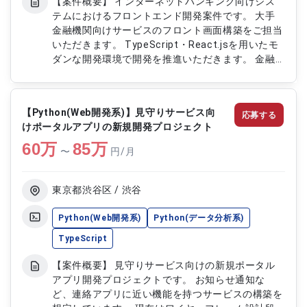
【案件概要】 インターネットバンキング向けシス
テムにおけるフロントエンド開発案件です。 大手
金融機関向けサービスのフロント画面構築をご担当
いただきます。 TypeScript・React.jsを用いたモ
ダンな開発環境で開発を推進いただきます。 金融
領域ならではの品質や安定性を重視した開発に携わ
ることができる案件です。 【作業内容】 ・
TypeScript、React.jsを用いたフロント画面の設
【Python(Web開発系)】見守りサービス向
応募する
計、開発 ・Node.js環境でのフロントエンド実装 ・
けポータルアプリの新規開発プロジェクト
ユーザビリティを意識した画面開発 ・金融系シス
60
万
テムにおける品質、保守性を考慮した対応 ・各種
85
万
〜
円/月
テストおよび開発推進対応
東京都渋谷区 / 渋谷
Python(Web開発系)
Python(データ分析系)
TypeScript
【案件概要】 見守りサービス向けの新規ポータル
アプリ開発プロジェクトです。 お知らせ通知な
ど、連絡アプリに近い機能を持つサービスの構築を