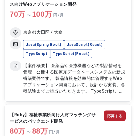
アプリケーションの設計、開発、テスト、運用 ・
ス向けWebアプリケーション開発
新機能の開発および既存機能の改善対応 ・生成AIを
70
万
100
万
活用した機能の設計、実装および品質向上対応 ・AI
〜
円/月
コーディングツールを活用した開発プロセス改善お
よび自動化推進 ・API連携機能の実装、コードレビ
ューおよび技術ドキュメント作成
東京都大田区 / 大森
Java(Spring Boot)
JavaScript(React)
TypeScript
TypeScript(React)
【案件概要】 医薬品や医療機器などの製品情報を
管理・公開する医療系データベースシステムの新規
構築案件です。 製品情報を効率的に管理するWeb
アプリケーション開発において、設計から実装、各
種試験までご担当いただきます。 TypeScript、
Reactを用いたフロントエンド開発を中心に、クラ
ウド環境上で稼働する業務システムの開発を推進し
ていただきます。 開発チームと連携しながら品質
【Ruby】福祉事業所向け人材マッチングサ
応募する
向上や機能改善に携わっていただく案件です。
ービスのバックエンド開発
【作業内容】 ・医療系製品情報管理システムの
80
万
Webアプリケーション開発 ・TypeScript、React
88
万
〜
円/月
を用いたフロントエンド開発 ・担当業務機能の要