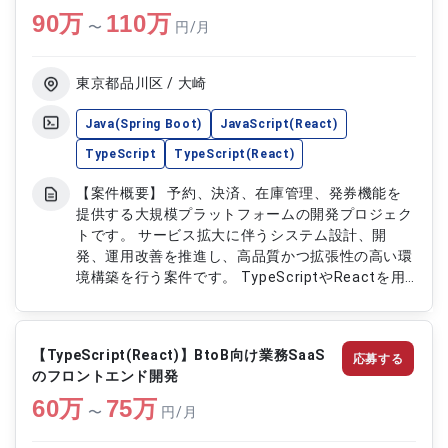
90
万
ンド開発を行います ・Ruby on Railsを用いたバッ
110
万
〜
円/月
クエンド開発を担当します ・新規機能の設計、開
発および既存機能の改善対応を行います ・API設
計、データベース設計およびシステム連携機能の開
東京都品川区 / 大崎
発を行います ・AWS、Docker環境を活用した開
発、テストおよび品質改善対応を行います
Java(Spring Boot)
JavaScript(React)
TypeScript
TypeScript(React)
【案件概要】 予約、決済、在庫管理、発券機能を
提供する大規模プラットフォームの開発プロジェク
トです。 サービス拡大に伴うシステム設計、開
発、運用改善を推進し、高品質かつ拡張性の高い環
境構築を行う案件です。 TypeScriptやReactを用
いた開発に加え、アーキテクチャ設計や技術戦略の
策定など上流工程にも携わっていただきます。 開
発プロセス改善や技術支援を通じて、プロダクトの
【TypeScript(React)】BtoB向け業務SaaS
応募する
継続的な成長を支援していただきます。 【作業内
のフロントエンド開発
容】 ・TypeScript、Reactを用いたWebアプリケ
60
万
ーション開発を行います ・バックエンドAPIの設
75
万
〜
円/月
計、開発および運用対応を行います ・システムア
ーキテクチャ設計および技術方針の策定を行います