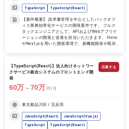
業務に関する機能開発支援
TypeScript
TypeScript(React)
【案件概要】 請求書管理を中心としたバックオフ
ィス業務効率化サービスの開発案件です。 フルス
タックエンジニアとして、APIおよびWebアプリケ
ーションの開発と改善を担当いただきます。 Hono
やNext.jsを用いた開発環境で、新機能開発や既存
機能の改善を推進していきます。 PdMやデザイナ
ーと連携し、仕様検討から実装、リリースまで一貫
して関わることができます。 【作業内容】 ・Hono
【TypeScript(React)】法人向けネットワー
応募する
を用いたAPI開発 ・Next.jsを用いたWebアプリケー
クサービス統合システムのフロントエンド開
ション開発 ・新機能開発および既存機能のUI／UX
発
改善 ・パフォーマンス改善および安定性向上対応
60
万
・PdMやデザイナーとの連携および仕様調整
70
万
〜
円/月
東京都品川区 / 五反田
JavaScript(React)
JavaScript(Vue.js)
TypeScript
TypeScript(React)