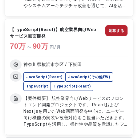
やシステムアーキテクチャ改善を通じて、AIを活用
した新たなユーザー体験の実現を推進していただく
案件です。 プロダクトの高度化や品質向上に向け
た開発・改善業務に幅広く携わっていただきます。
【TypeScript(React)】航空業界向けWeb
応募する
【作業内容】 ・業務支援SaaSの新機能開発および
サービス画面開発
既存機能改善 ・生成AI、LLMを活用した機能の設
70
万
計、開発 ・自然言語処理を活用した業務支援機能
90
万
〜
円/月
の実装 ・外部サービス、各種APIとの連携機能開発
・システムアーキテクチャ改善および品質向上対応
神奈川県横浜市泉区 / 下飯田
JavaScript(React)
JavaScript(その他FW)
TypeScript
TypeScript(React)
【案件概要】 航空業界向けWebサービスのフロン
トエンド開発プロジェクトです。 Reactおよび
Next.jsを用いたWeb画面開発を中心に、ユーザー
向け機能の実装や改善対応をご担当いただきます。
TypeScriptを活用し、操作性や品質を意識したフ
ロントエンド開発を推進します。 開発チームと連
携しながら、サービスの機能向上および安定した開