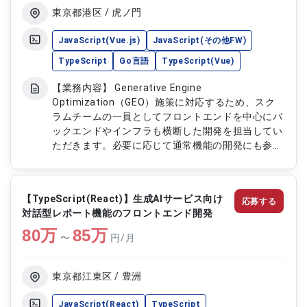
発をご担当いただきます ・GCP、Docker、
東京都港区 / 虎ノ門
Kubernetes環境における開発および運用支援を実
施いただきます ・BigQuery、PostgreSQLを活用
JavaScript(Vue.js)
JavaScript(その他FW)
したデータ連携および機能実装をご担当いただきま
TypeScript
Go言語
TypeScript(Vue)
す
【業務内容】 Generative Engine
Optimization（GEO）施策に対応するため、スク
ラムチームの一員としてフロントエンドを中心にバ
ックエンドやインフラも横断した開発を担当してい
ただきます。必要に応じて通常機能の開発にも参加
し、チームで連携しながら効率的に開発を進めま
す。 【作業内容】 ・GEO関連機能のフロントエン
ド開発 ・バックエンドやインフラに関わる作業 ・
【TypeScript(React)】生成AIサービス向け
応募する
通常機能の開発参加 ・スクラムチームでのタスク
対話型レポート機能のフロントエンド開発
調整・実装 ・コードレビューや品質向上の対応 ・
80
万
技術調査や改善提案
85
万
〜
円/月
東京都江東区 / 豊洲
JavaScript(React)
TypeScript