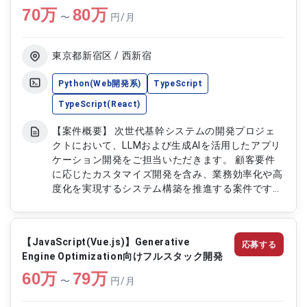
70
万
機能の改善対応をご担当いただきます ・Mobileア
80
万
〜
円/月
プリ領域における開発品質向上支援を実施いただき
ます ・KotlinおよびTypeScriptを用いたハイブリ
ッドアプリ開発をご担当いただきます
東京都新宿区 / 西新宿
Python(Web開発系)
TypeScript
TypeScript(React)
【案件概要】 次世代基幹システムの開発プロジェ
クトにおいて、LLMおよび生成AIを活用したアプリ
ケーション開発をご担当いただきます。 顧客要件
に応じたカスタマイズ開発を含み、業務効率化や高
度化を実現するシステム構築を推進する案件です。
PythonやTypeScript、React、Next.jsを用いた開
発に加え、GCP環境でのシステム構築にも携わって
いただきます。 生成AI技術を活用した先進的なシス
【JavaScript(Vue.js)】Generative
応募する
テム開発ポジションです。 【作業内容】 ・LLMお
Engine Optimization向けフルスタック開発
よび生成AIを活用したアプリケーション開発をご担
60
万
当いただきます ・顧客向けカスタマイズ機能の設
79
万
〜
円/月
計および開発を実施いただきます ・Python、
TypeScript、React、Next.jsを用いたシステム開