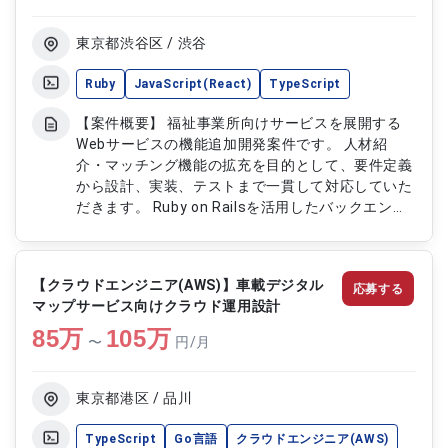
件整理、設計、実装対応 ・画面設計、UI実装および
API連携処理の開発 ・単体、結合、システムテスト
東京都渋谷区 / 渋谷
の実施およびコードレビュー対応
Ruby
JavaScript(React)
TypeScript
【案件概要】 福祉事業所向けサービスを展開する
Webサービスの機能追加開発案件です。 人材紹
介・マッチング機能の拡充を目的として、要件定義
から設計、実装、テストまで一貫して対応していた
だきます。 Ruby on Railsを活用したバックエンド
開発を中心に、サービス成長に向けたアーキテクチ
ャ設計や技術改善にも携わります。 プロダクト改
善や開発チームの技術課題解決など、主体的にサー
【クラウドエンジニア(AWS)】車載デジタル
応募する
ビス開発を推進できるポジションです。 【作業内
マップサービス向けクラウド運用設計
容】 ・福祉事業所向け人材マッチングサービスの
85
万
新機能追加、バックエンド開発 ・要件定義、基本
105
万
〜
円/月
設計、詳細設計、実装、テストまで一連の開発対応
・Ruby on Railsを用いたAPI、業務機能の設計およ
び実装 ・アーキテクチャ設計、技術選定、パフォ
東京都港区 / 品川
ーマンス改善の推進 ・コードレビューや技術課題
の解決を通じた開発チーム支援
TypeScript
Go言語
クラウドエンジニア(AWS)