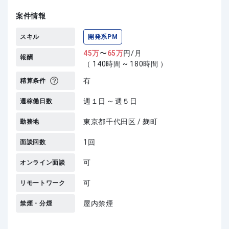
案件情報
スキル
開発系PM
45
万
〜
65
万
円/月
報酬
（ 140時間 ~ 180時間 ）
有
精算条件
週１日 ~ 週５日
週稼働日数
東京都千代田区 / 麹町
勤務地
1回
面談回数
可
オンライン面談
可
リモートワーク
屋内禁煙
禁煙・分煙