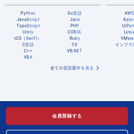
Python
Go言語
AW
JavaScript
Java
Azur
TypeScript
PHP
UiPa
Unity
COBOL
Linu
iOS（Swift）
Ruby
VMwa
C言語
C#
インフラ
C++
VB.NET
VBA
全ての言語案件を見る
会員登録する