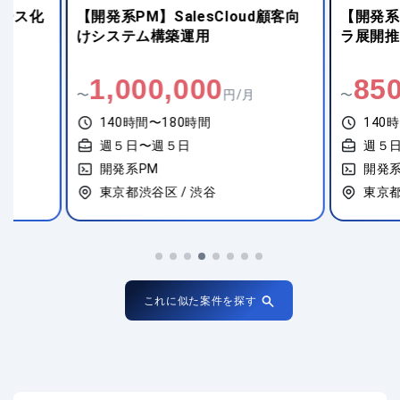
【開発系PM】SalesCloud顧客向
【開発系PM】グ
けシステム構築運用
ラ展開推進管理
1,000,000
850,00
〜
円/月
〜
140時間〜180時間
140時間〜18
週５日〜週５日
週５日〜週５
開発系PM
開発系PM
東京都渋谷区 / 渋谷
東京都千代田区 
これに似た案件を探す