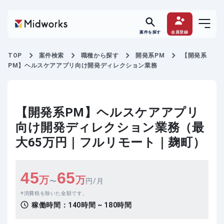
案件を探す
会員登録
TOP
案件検索
職種から探す
開発系PM
【開発系
PM】ヘルスケアアプリ向け開発ディレクション業務
【開発系PM】ヘルスケアアプリ
向け開発ディレクション業務（最
大65万円｜フルリモート｜麹町）
45
65
万
万
〜
円/月
消費税を除いた金額です。
稼働時間：
140時間 ~ 180時間