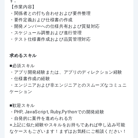
す。
【作業内容】
・関係者との打ち合わせおよび要件整理
・要件定義および仕様書の作成
・開発メンバーへの仕様共有および質疑対応
・スケジュール調整および進行管理
・テスト仕様書作成および品質管理対応
求めるスキル
必須スキル
・アプリ開発経験または、アプリのディレクション経験
・仕様書作成の経験
・エンジニアおよび非エンジニアとのスムーズなコミュニ
ケーション
歓迎スキル
・PHP, JavaScript, Ruby,Pythonでの開発経験
・自発的に案件を進められる方
上記に似た経験やスキルをお持ちであれば申し込み可能
なケースもございます！まずはお気軽にご相談ください！