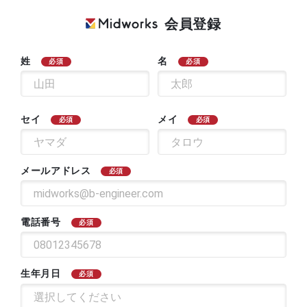
会員登録
姓
名
必須
必須
セイ
メイ
必須
必須
メールアドレス
必須
電話番号
必須
生年月日
必須