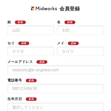
会員登録
姓
名
必須
必須
セイ
メイ
必須
必須
メールアドレス
必須
電話番号
必須
生年月日
必須