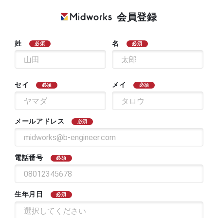
会員登録
姓
名
必須
必須
セイ
メイ
必須
必須
メールアドレス
必須
電話番号
必須
生年月日
必須