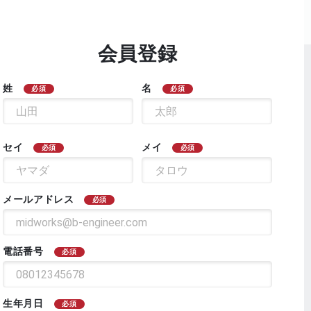
会員登録
姓
名
必須
必須
セイ
メイ
必須
必須
メールアドレス
必須
電話番号
必須
生年月日
必須