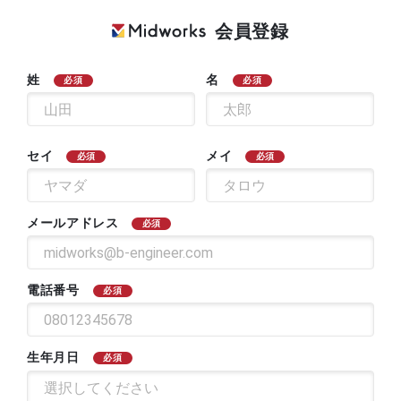
会員登録
姓
名
必須
必須
セイ
メイ
必須
必須
メールアドレス
必須
電話番号
必須
生年月日
必須