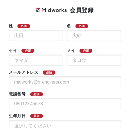
会員登録
姓
名
必須
必須
セイ
メイ
必須
必須
メールアドレス
必須
電話番号
必須
生年月日
必須