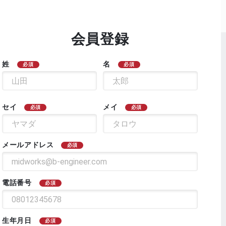
会員登録
姓
名
必須
必須
セイ
メイ
必須
必須
メールアドレス
必須
電話番号
必須
生年月日
必須