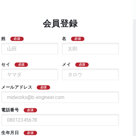
会員登録
姓
名
必須
必須
セイ
メイ
必須
必須
メールアドレス
必須
電話番号
必須
生年月日
必須