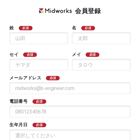
会員登録
姓
名
必須
必須
セイ
メイ
必須
必須
メールアドレス
必須
電話番号
必須
生年月日
必須