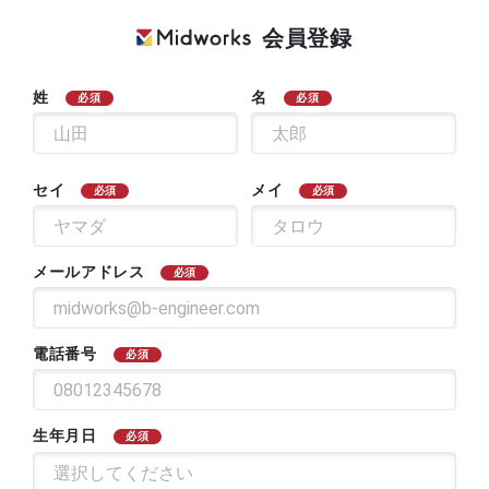
会員登録
姓
名
必須
必須
セイ
メイ
必須
必須
メールアドレス
必須
電話番号
必須
生年月日
必須