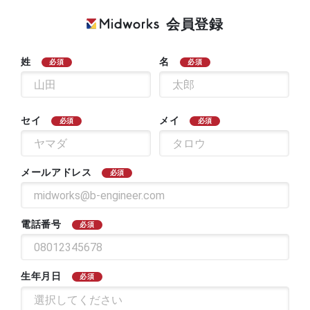
会員登録
姓
名
必須
必須
セイ
メイ
必須
必須
メールアドレス
必須
電話番号
必須
生年月日
必須