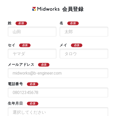
会員登録
姓
名
必須
必須
セイ
メイ
必須
必須
メールアドレス
必須
電話番号
必須
生年月日
必須