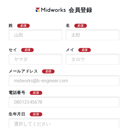
会員登録
姓
名
必須
必須
セイ
メイ
必須
必須
メールアドレス
必須
電話番号
必須
生年月日
必須