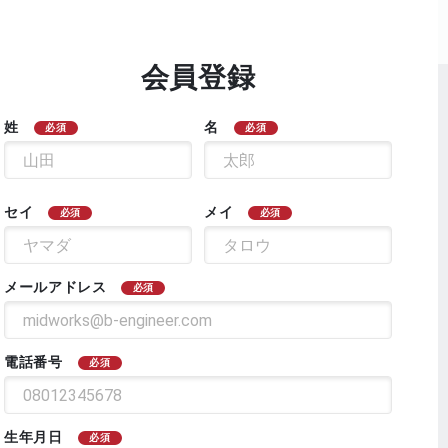
会員登録
姓
名
必須
必須
セイ
メイ
必須
必須
メールアドレス
必須
電話番号
必須
生年月日
必須