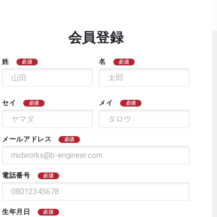
会員登録
姓
名
必須
必須
セイ
メイ
必須
必須
メールアドレス
必須
電話番号
必須
生年月日
必須