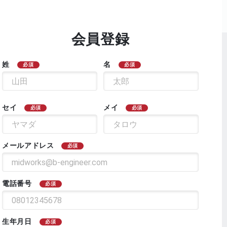
会員登録
姓
名
必須
必須
セイ
メイ
必須
必須
メールアドレス
必須
電話番号
必須
生年月日
必須