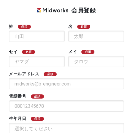
会員登録
姓
名
必須
必須
セイ
メイ
必須
必須
メールアドレス
必須
電話番号
必須
生年月日
必須