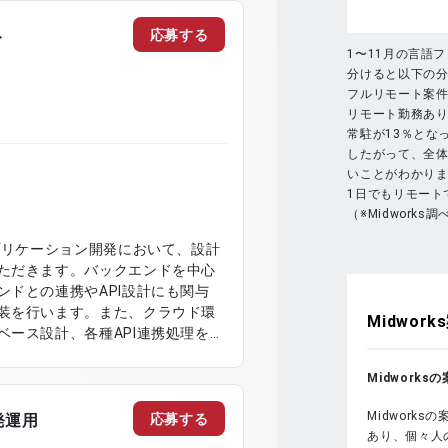
見直しおよび改善 ・テスト観点の
トの作成および更新
応募する
ト
1〜11月の言語
分けると以下の
フルリモート案件
リモート勤務あり
常駐が13％とな
したがって、全
いことがわかり
1日でもリモート
（※Midworks調
プリケーション開発において、設計
ただきます。バックエンドを中心
ドとの連携やAPI設計にも関与
装を行います。また、クラウド環
Midworks
ース設計、各種API連携処理を通
品質なシステム開発に携わってい
Midwork
トエンドとの連携実装 ・データベ
Midwork
API設計および連携処理の開発 ・
応募する
発運用
あり、個々人
テストおよび結合テストの実施 ・