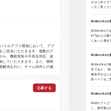
をはじめとする
ン管理およびチーム開発対応
ジをご覧くだ
Midwork
Midwork
87%以上の
にあった働き
モバイルアプリ開発において、アプ
をご担当いただきます。複数のプ
Midwork
がら、機能実装や不具合対応、改
献していただきます。また、開発
Midwork
題解決を行い、チーム内外との連
安であり、 
作業内容】 ・モバ
働条件をはじめ
および改修対応 ・不具合調査およ
覧ページをご
題解決対応 ・チームメンバーとの
ーションによる業務推進 ・既存機
応募する
よび品質向上対応
Midwork
Webサイト上
し、案件数は