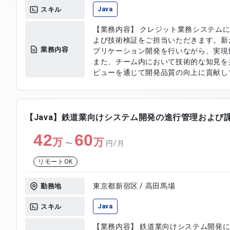
スキル
Java
【業務内容】 クレジット業務システム
よび技術検証をご担当いただきます。新
業務内容
プリケーション開発を行いながら、実現
また、チーム内において技術的な知見を
ビューを通じて開発品質の向上に貢献していただきま
検証環境でのアプリケーション開発 ・動
ステム構成の検討および設計 ・既存資産
の抽出および解決対応 ・コードレビュー
び修正対応 ・ドキュメント作成および
【Java】鉄道業向けシステム開発の進行管理および
42
60
万
万
〜
円/月
リモートOK
東京都新宿区 / 高田馬場
勤務地
スキル
Java
【業務内容】 鉄道業向けシステム開発