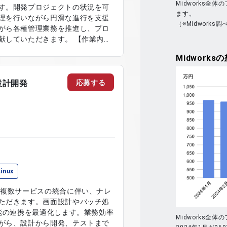
Midworks
す。開発プロジェクトの状況を可
ます。
理を行いながら円滑な進行を支援
（※Midworks調
がら各種管理業務を推進し、プロ
いただきます。 【作業内
視化 ・課題の整理および管理 ・
Midworks
の
者との調整および連携 ・会議資料
況の分析および改善提案 ・リスク
メントの作成および更新
応募する
設計開発
Linux
る複数サービスの統合に伴い、ナレ
ただきます。画面設計やバッチ処
能の連携を最適化します。業務効率
Midworks
がら、設計から開発、テストまで