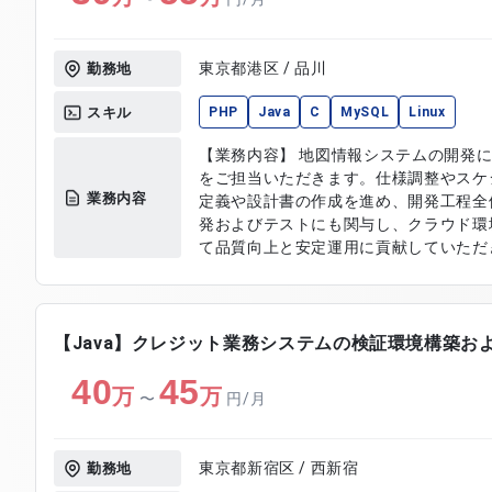
東京都港区 / 品川
勤務地
スキル
PHP
Java
C
MySQL
Linux
【業務内容】 地図情報システムの開発
をご担当いただきます。仕様調整やスケ
業務内容
定義や設計書の作成を進め、開発工程全
発およびテストにも関与し、クラウド環
て品質向上と安定運用に貢献していただきます。 【作業内容
および要件整理 ・スケジュール管理およ
計書の作成 ・プログラム開発および実装
実施 ・クラウド環境でのシステム構築 
係者との調整および連携 ・ドキュメン
【Java】クレジット業務システムの検証環境構築お
40
45
万
万
〜
円/月
東京都新宿区 / 西新宿
勤務地