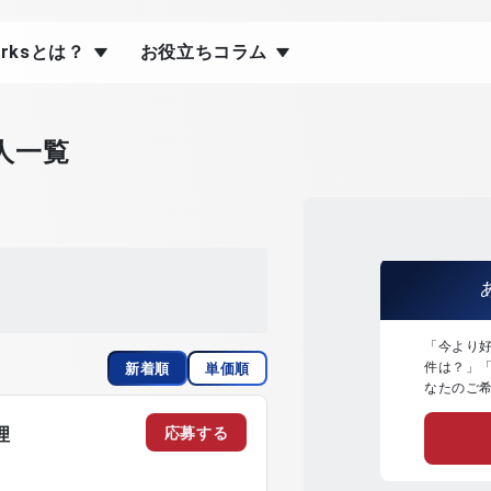
orksとは？
お役立ちコラム
人一覧
「今より
件は？」
新着順
単価順
なたのご
応募する
理