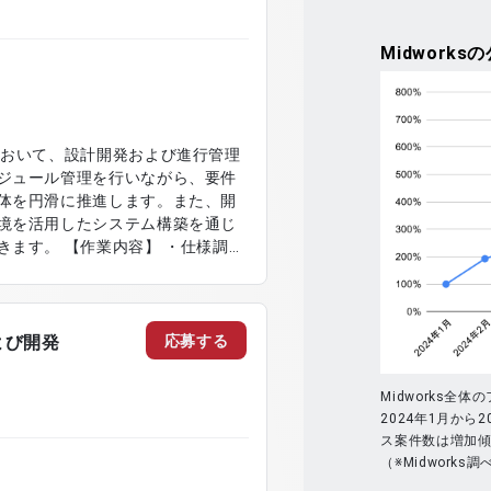
Midworks
の
において、設計開発および進行管理
ジュール管理を行いながら、要件
体を円滑に推進します。また、開
境を活用したシステム構築を通じ
】 ・仕様調整
び進行管理 ・要件定義書および設
 ・単体テストおよび結合テストの
・不具合調査および修正対応 ・関
ト作成および更新
応募する
よび開発
Midworks全
2024年1月から2
ス案件数は増加
（※Midworks調