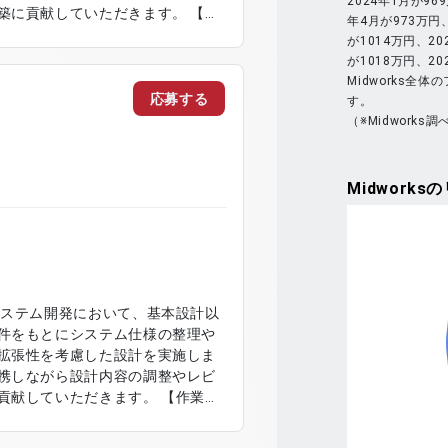
2024年1月が96
に貢献していただきます。 【作
年4月が973万円、
ターフェースの実装 ・バッチ処理
が1014万円、20
連携処理の実装 ・システム統合に伴
が1018万円、2
修および改善対応 ・単体テストお
Midworks全
び修正対応 ・ドキュメント作成お
応募する
す。
（※Midworks調
Midworks
の
システム開発において、基本設計以
件をもとにシステム仕様の整理や
拡張性を考慮した設計を実施しま
携しながら設計内容の調整やレビ
ていただきます。 【作業内
詳細設計に向けた仕様整理 ・業務
ーおよび品質確認 ・開発チームと