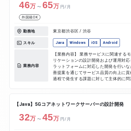
46
65
不具合調査および修正対応 ・バージョ
万
万
〜
円/月
外国籍OK
東京都渋谷区 / 渋谷
勤務地
スキル
Java
Windows
iOS
Android
【業務内容】 業務サービスに関連する
リケーションの設計開発および運用対応
業務内容
ラットフォームに対応した開発を行いな
善提案を通じてサービス品質の向上に貢
過程で発生する課題に対して主体的に問
携を図りながら円滑に業務を推進していただきます。 【
イルアプリの設計および開発 ・機能実装
び修正対応 ・開発および製造工程での課
連携および調整 ・関係者とのコミュニケ
【Java】5Gコアネットワークサーバーの設計開発
能の改善および最適化 ・テスト対応お
32
45
万
万
〜
円/月