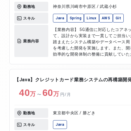
神奈川県川崎市中原区 / 武蔵小杉
勤務地
スキル
Java
Spring
Linux
AWS
Git
【業務内容】 5G通信に対応したコアネ
て、設計から実装まで一貫してご担当い
業務内容
踏まえたシステム構築やデータベース周
を考慮した開発を実施します。また、開
効率的な開発体制の整備に貢献していた
ソースコード管理を行いながら、品質向
ていただきます。 【作業内容】 ・コアネットワークサーバーの設計および
開発 ・ネットワーク設計に基づくシステ
データ処理の実装 ・開発環境の構築およ
【Java】クレジットカード業務システムの再構築開
び運用対応 ・ソースコード管理およびチ
40
60
び保守対応 ・不具合調査および修正対応
万
万
〜
円/月
東京都中央区 / 勝どき
勤務地
スキル
Java