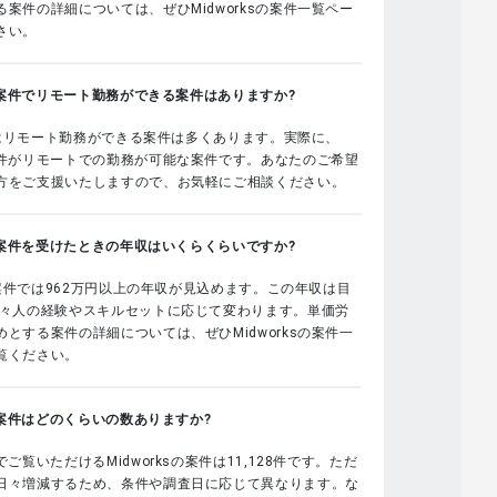
案件の詳細については、ぜひMidworksの案件一覧ペー
さい。
sの案件でリモート勤務ができる案件はありますか?
sではリモート勤務ができる案件は多くあります。実際に、
案件がリモートでの勤務が可能な案件です。あなたのご希望
方をご支援いたしますので、お気軽にご相談ください。
sの案件を受けたときの年収はいくらくらいですか?
sの案件では962万円以上の年収が見込めます。この年収は目
個々人の経験やスキルセットに応じて変わります。単価労
とする案件の詳細については、ぜひMidworksの案件一
覧ください。
sの案件はどのくらいの数ありますか?
でご覧いただけるMidworksの案件は11,128件です。ただ
日々増減するため、条件や調査日に応じて異なります。な