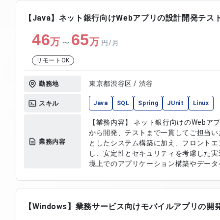
の連携および仕様調整 ・既存機能の設計
整理およびレビュー ・関連ドキュメン
【Java】ネット銀行向けWebアプリの設計開発テス
46
65
万
万
〜
円/月
リモートOK
東京都渋谷区 / 渋谷
勤務地
スキル
Java
SQL
Spring
JUnit
Linux
【業務内容】 ネット銀行向けのWebア
から開発、テストまで一貫してご担当い
業務内容
としたシステム構築に加え、フロントエン
し、安定性とセキュリティを考慮した実
境上でのアプリケーション構築やデータベ
じて、金融サービスとして求められる高
ただきます。 【作業内容】 ・基本設計および詳細設計の作成 ・サーバー
サイドアプリケーションの開発 ・フロン
ース設計およびデータ操作処理の実装 ・
【Windows】業務サービス向けモバイルアプリの開
クラウド環境での構築および設定 ・単体