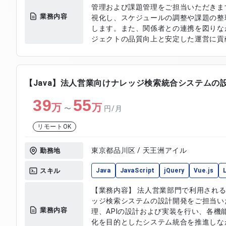
管理および課題管理をご担当いただきま
業務内容
視化し、スケジュールの調整や課題の整
します。また、関係者との連携を図りな
ジェクトの品質向上と安定した運営に貢献して
容】 ・プロジェクト進捗の管理および可
スケジュール調整および進行管理 ・関係
の作成および報告対応 ・プロジェクト状
管理および対応策の検討 ・各種ドキュ
【Java】法人営業向けナレッジ検索統合システムの
39
55
万
万
〜
円/月
リモートOK
東京都品川区 / 天王洲アイル
勤務地
スキル
Java
JavaScript
jQuery
Vue.js
【業務内容】 法人営業部門で利用され
ッジ検索システムの設計開発をご担当い
業務内容
理、APIの設計および実装を行い、各機
化を目的としたシステム統合を推進しな