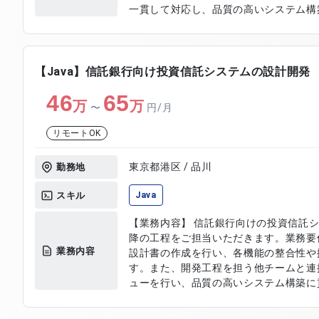
一貫して対応し、品質の高いシステム構築
業内容】 ・画面設計およびユーザーイン
の設計および開発 ・APIの設計および
う機能調整および最適化 ・既存機能の改
よび結合テストの実施 ・不具合調査およ
【Java】信託銀行向け投資信託システムの設計開発
よび更新
46
65
万
万
〜
円/月
リモートOK
東京都港区 / 品川
勤務地
スキル
Java
【業務内容】 信託銀行向けの投資信託
降の工程をご担当いただきます。業務要
業務内容
設計書の作成を行い、各機能の整合性や
す。また、開発工程を担う他チームと連
ューを行い、品質の高いシステム構築に貢献し
容】 ・基本設計書の作成および修正 ・
要件の分析および設計反映 ・設計レビュ