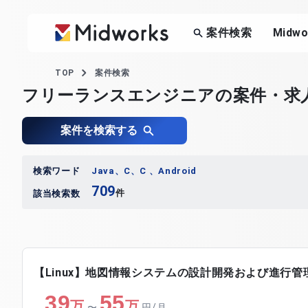
案件検索
Midw
TOP
案件検索
フリーランスエンジニアの案件・求
案件を検索する
検索ワード
Java、C、C 、Android
709
件
該当検索数
【Linux】地図情報システムの設計開発および進行管
39
55
万
万
〜
円/月