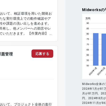
Midworks
の
において、検証環境を用いた開発お
たな実行環境上での動作確認やア
性や課題の洗い出しを進めます。
共有し、他メンバーへの助言やレ
す。 【作業内容】 ・
作検証および技術検証の実施 ・シ
の調査および活用検討 ・技術課題
および技術指導 ・不具合調査およ
整理
応募する
課題管理
Midworks
2024年1月が81
月が81万円、202
円、2024年8月が
2024年11月が
において、プロジェクト全体の進行