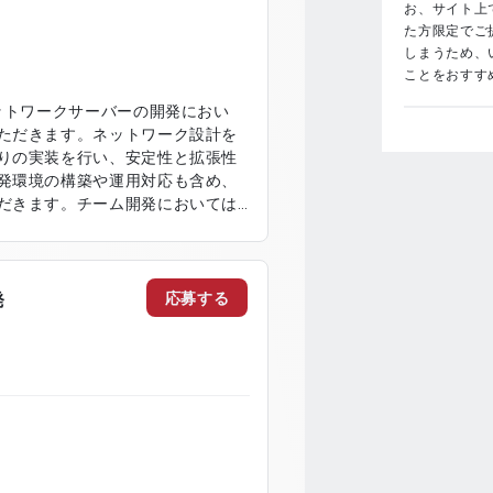
お、サイト上で
た方限定でご
しまうため、
ことをおすす
ットワークサーバーの開発におい
ただきます。ネットワーク設計を
りの実装を行い、安定性と拡張性
発環境の構築や運用対応も含め、
だきます。チーム開発においては
上とスムーズな開発進行を実現し
ム構築 ・データベース設計および
び設定 ・コンテナ環境の構築およ
応募する
発
ーム開発対応 ・システム運用およ
 ・パフォーマンス改善対応