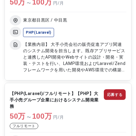
50
万
100
万
〜
円/月
東京都目黒区 / 中目黒
PHP(Laravel)
【業務内容】 大手小売会社の販売促進アプリ関連
のシステム開発を担当します。既存アプリサービス
と連携したAPI開発やWebサイトの設計・開発・実
装・テストを行い、LAMP環境およびLaravel/Zend
フレームワークを用いた開発やAWS環境での構築・
運用も担当します。 【作業内容】 ・API開発および
Webサイト設計・実装 ・Laravel/Zendフレームワ
ークを用いた開発 ・LAMP環境でのシステム構築 ・
【PHP(Laravel)/フルリモート】【PHP】大
応募する
AWS環境での開発および運用 ・単体テストおよび
手小売グループ企業におけるシステム開発業
結合テスト実施
務
50
万
100
万
〜
円/月
フルリモート