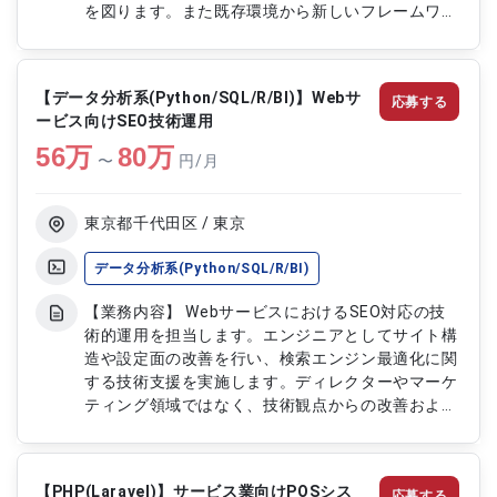
を図ります。また既存環境から新しいフレームワー
クへの移行を実施し保守性と拡張性の向上を実現し
ます。 【作業内容】 ・既存システムの機能改善対
応 ・問い合わせ対応および調査 ・フレームワーク
【データ分析系(Python/SQL/R/BI)】Webサ
応募する
移行対応 ・プログラム改修および最適化 ・テスト
ービス向けSEO技術運用
および動作検証 ・不具合修正対応
56
万
80
万
〜
円/月
東京都千代田区 / 東京
データ分析系(Python/SQL/R/BI)
【業務内容】 WebサービスにおけるSEO対応の技
術的運用を担当します。エンジニアとしてサイト構
造や設定面の改善を行い、検索エンジン最適化に関
する技術支援を実施します。ディレクターやマーケ
ティング領域ではなく、技術観点からの改善および
運用を中心に対応します。 【作業内容】 ・SEOに
関する技術的対応 ・サイト構造や設定の改善 ・検
索エンジン最適化の実装対応 ・運用における技術
【PHP(Laravel)】サービス業向けPOSシス
応募する