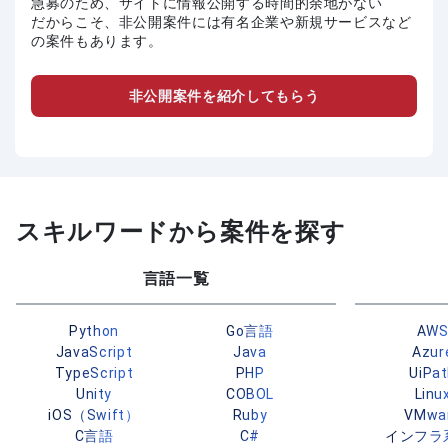
急募のため、サイトに情報公開する時間的余地がない
だからこそ、非公開案件には有名企業や新規サービスなど
の案件もあります。
非公開案件を紹介してもらう
スキルワードから案件を探す
言語一覧
Python
Go言語
AW
JavaScript
Java
Azur
TypeScript
PHP
UiPa
Unity
COBOL
Linu
iOS（Swift）
Ruby
VMwa
C言語
C#
インフラ