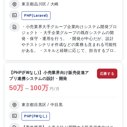
東京都品川区 / 大崎
PHP(Laravel)
・小売業界大手グループ企業向けシステム開発プロ
ジェクト ・大手企業グループの既存システムの開
発・保守・運用を行う。 ・開発が中心だが、設計
やテストシナリオ作成などの業務も含まれる可能性
がある。 ・スキルと経験に応じて、担当するプロ
ジェクトが決定される。 ・主にPHPを使用し、一部
VBScriptを使用する可能性もある。
【PHP(FWなし)】小売業界向け販売促進ア
応募する
プリ連携システムの設計・開発
50
万
100
万
〜
円/月
東京都目黒区 / 中目黒
PHP(FWなし)