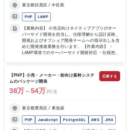
東京都目黒区 / 中目黒
PHP
LAMP
【業務内容】 小売店向けネイティブアプリのサー
バーサイド開発を担当し、仕様理解から設計反映、
開発およびオフショア開発チームへの指示出しを含
めた開発推進業務を行います。 【作業内容】 ・
LAMP環境でのサーバーサイド開発対応 ・仕様把握
およびオフショア開発チームへの落とし込み ・オ
フショア開発メンバーとの進捗管理および調整 ・
自身による実装およびコードレビュー対応 ・APIや
【PHP】小売・メーカー・卸向け基幹システ
応募する
バックエンド機能の設計および改修対応
ムのパッケージ開発
38
万
54
万
〜
円/月
東京都豊島区 / 東池袋
PHP
JavaScript
PostgreSQL
AWS
JIRA