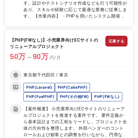
す。設計やテストシナリオ作成なども行う可能性が
あり、スキルや経験に応じて最適な業務に従事しま
す。 【作業内容】 ・PHPを用いたシステム開発 ・
必要に応じたVBScriptの活用 ・設計、テストシナ
リオ作成 ・既存システムの保守・改修
【PHP(FWなし)】小売業界向けECサイトの
応募する
リニューアルプロジェクト
50
万
90
万
〜
円/月
東京都千代田区 / 東京
PHP(Laravel)
PHP(CakePHP)
PHP(FuelPHP)
PHP(その他FW)
PHP(FWなし)
【案件概要】 小売業界向けECサイトのリニューア
ルプロジェクトを推進する案件です。 要件定義か
ら基本設計までの工程をリードし、プロジェクト全
体の方向性を整理します。 外部ベンダーのコント
ロールおよび顧客との調整を行いながら、円滑なプ