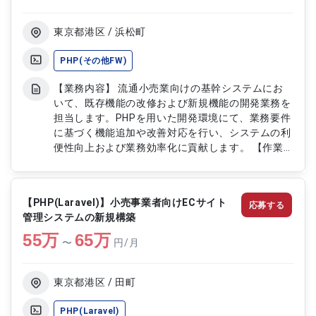
応 ・PHP（Laravel）を用いたWebアプリケーショ
ン機能の実装および改修 ・VB.Netを用いた既存機
能の開発および保守対応 ・SQLおよびPostgreSQL
東京都港区 / 浜松町
を用いたデータベース設計およびデータ操作処理
・POSシステムにおける売上管理・在庫管理等の機
PHP(その他FW)
能開発 ・単体テストおよび結合テストの実施と不
【業務内容】 流通小売業向けの基幹システムにお
具合対応 ・既存システムの解析および機能改善対
いて、既存機能の改修および新規機能の開発業務を
応
担当します。PHPを用いた開発環境にて、業務要件
に基づく機能追加や改善対応を行い、システムの利
便性向上および業務効率化に貢献します。 【作業
内容】 ・既存システムの仕様確認および調査対応
・PHPを用いた機能改修および新規機能開発 ・業務
要件に基づく設計および実装対応 ・画面およびバ
【PHP(Laravel)】小売事業者向けECサイト
応募する
ックエンドの機能開発 ・データベース操作および
管理システムの新規構築
SQLの実装対応 ・テスト実施および不具合修正対応
55
万
・改修内容に関する動作確認および検証対応
65
万
〜
円/月
東京都港区 / 田町
PHP(Laravel)