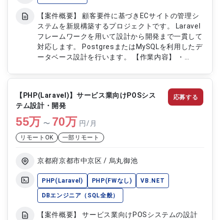
【案件概要】 顧客要件に基づきECサイトの管理シ
ステムを新規構築するプロジェクトです。 Laravel
フレームワークを用いて設計から開発まで一貫して
対応します。 PostgresまたはMySQLを利用したデ
ータベース設計を行います。 【作業内容】 ・
Laravelを用いたECサイト機能の設計および開発 ・
商品管理や注文管理など管理システム機能の実装
・PostgresまたはMySQLによるデータベース設計
【PHP(Laravel)】サービス業向けPOSシス
応募する
および構築 ・外部システムとのAPI連携開発および
テム設計・開発
テスト実施
55
万
70
万
〜
円/月
リモートOK
一部リモート
京都府京都市中京区 / 烏丸御池
PHP(Laravel)
PHP(FWなし)
VB.NET
DBエンジニア（SQL全般）
【案件概要】 サービス業向けPOSシステムの設計