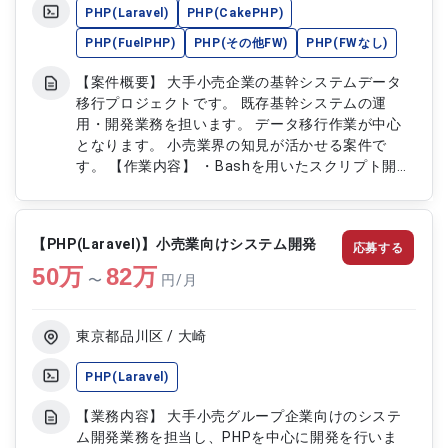
PHP(Laravel)
PHP(CakePHP)
PHP(FuelPHP)
PHP(その他FW)
PHP(FWなし)
【案件概要】 大手小売企業の基幹システムデータ
移行プロジェクトです。 既存基幹システムの運
用・開発業務を担います。 データ移行作業が中心
となります。 小売業界の知見が活かせる案件で
す。 【作業内容】 ・Bashを用いたスクリプト開発
・PHPを用いたWebアプリケーション開発 ・SQLを
用いたデータベース設計・開発、性能改善 ・基本
設計以降の工程を単独で実施
【PHP(Laravel)】小売業向けシステム開発
応募する
50
万
82
万
〜
円/月
東京都品川区 / 大崎
PHP(Laravel)
【業務内容】 大手小売グループ企業向けのシステ
ム開発業務を担当し、PHPを中心に開発を行いま