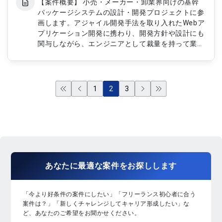
【案件概要】 小売・メーカー・卸業界向けの基幹
パッケージシステムの設計・開発プロジェクトに参
画します。アジャイル開発手法を取り入れたWebア
プリケーション開発に携わり、開発方針や設計にも
関与しながら、エンジニアとして裁量を持って業務
を進めます。業務系システムの経験が活かせる環境
です。 【業務内容】 ・LAMP環境でのWebアプリ
ケーション設計および開発 ・バッチ処理の設計お
よび実装 ・業務系システムの開発およびメンテナ
1
2
3
ンス ・エンジニアチームのメンバーと連携したス
ケジュール管理 ・システム全体のパフォーマンス
最適化および改善提案
あなたに
最適な案件
を
お探し
します
「今より好条件の案件にしたい」「フリーランス初心者に合う
案件は？」「新しくチャレンジしてキャリア形成したい」な
ど、あなたのご希望をお聞かせください。