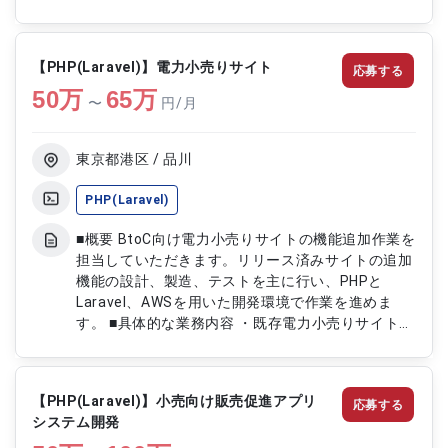
ロジェクト推進を担います。 品質とスケジュール
を意識したマネジメントを行い、安定したデリバリ
ーの実現を目指します。 【作業内容】 ・要件定義
【PHP(Laravel)】電力小売りサイト
応募する
書、基本設計書など各種設計ドキュメントの作成お
50
万
よび取りまとめ ・外部ベンダーとの連携対応 ・進
65
万
〜
円/月
捗管理および課題管理 ・顧客との定例会議への参
加 ・進捗報告および課題解決に向けた調整
東京都港区 / 品川
PHP(Laravel)
■概要 BtoC向け電力小売りサイトの機能追加作業を
担当していただきます。リリース済みサイトの追加
機能の設計、製造、テストを主に行い、PHPと
Laravel、AWSを用いた開発環境で作業を進めま
す。 ■具体的な業務内容 ・既存電力小売りサイトの
機能追加および改善 ・PHP(Laravel)を用いたWeb
アプリケーション開発 ・AWS環境でのシステム構
築および運用 ・システムテストおよびバグ修正 ・
【PHP(Laravel)】小売向け販売促進アプリ
応募する
顧客からのフィードバックに基づく機能改修
システム開発