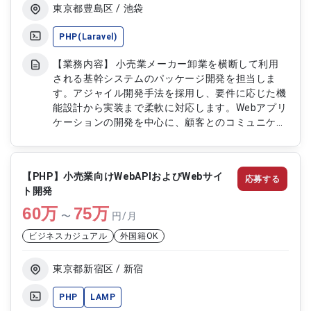
東京都豊島区 / 池袋
PHP(Laravel)
【業務内容】 小売業メーカー卸業を横断して利用
される基幹システムのパッケージ開発を担当しま
す。アジャイル開発手法を採用し、要件に応じた機
能設計から実装まで柔軟に対応します。Webアプリ
ケーションの開発を中心に、顧客とのコミュニケー
ションを通じて要望の整理や改善提案を行い、実用
性の高いシステム構築を推進していただきます。
【作業内容】 ・基幹システムの設計および開発 ・
【PHP】小売業向けWebAPIおよびWebサイ
応募する
Webアプリケーションの実装 ・アジャイル開発で
ト開発
の機能改善対応 ・顧客要望のヒアリングおよび整
60
万
理 ・既存機能の改修および最適化 ・テスト対応お
75
万
〜
円/月
よび品質確認 ・関係者との調整および開発推進
ビジネスカジュアル
外国籍OK
東京都新宿区 / 新宿
PHP
LAMP