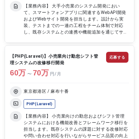
【業務内容】 大手小売業のシステム開発におい
て、スマートフォンアプリに関連するWebAPI開発
およびWebサイト開発を担当します。設計から実
装、テストまでの一連の工程をチーム体制で対応
し、既存システムとの連携や機能追加を通じてサー
ビス全体の品質向上と機能拡張を行います。 【作
業内容】 ・スマートフォンアプリ連携用WebAPIの
設計および開発 ・Webサイトの設計および実装対
【PHP(Laravel)】小売業向け勤怠シフト管
応募する
応 ・PHPを用いたバックエンド開発および改修 ・
理システムの改修移行開発
テスト工程の実施および不具合対応
60
万
70
万
〜
円/月
東京都港区 / 麻布十番
PHP(Laravel)
【業務内容】 小売業向けの勤怠およびシフト管理
システムにおける機能改善とフレームワーク移行を
担当します。既存システムの課題に対する改修対応
や問い合わせ対応を行いながらサービス品質の向上