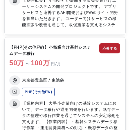
【案件概要】 小売会社が展開する販売促進向けユ
ーザーシステムの開発プロジェクトです。 アプリ
サービスと連携するAPI開発およびWebサイト開発
を担当いただきます。 ユーザー向けサービスの機
能拡張や改善を通じて、販促施策を支えるシステム
強化を行います。 設計から実装、テストまで一貫
して携わるポジションです。 【作業内容】 ・販売
促進アプリ連携APIの設計および開発 ・Webサイト
【PHP(その他FW)】小売業向け基幹システ
応募する
の設計および実装対応 ・各種テスト実施および品
ムデータ移行
質確認 ・既存機能の改修および機能追加対応 ・関
50
万
連部署との連携による開発推進
100
万
〜
円/月
東京都豊島区 / 東池袋
PHP(その他FW)
【業務内容】 大手小売業向けの基幹システムにお
いて、データ移行や運用開発を行います。既存デー
タの整理や移行作業を通じてシステムの安定稼働を
支えます。 【作業内容】 ・基幹システムデータ移
行作業 ・運用開発業務への対応 ・既存データの整