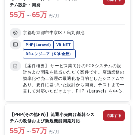
支援 ・既存環境の調査および改善対応
テム設計・開発
55
万
65
万
〜
円/月
京都府京都市中京区 / 烏丸御池
PHP(Laravel)
VB.NET
DBエンジニア（SQL全般）
【案件概要】 サービス業向けのPOSシステムの設
計および開発を担当いただく案件です。店舗業務の
効率化や売上管理の最適化を目的としたシステムで
あり、要件に基づいた設計から開発、テストまで一
貫して対応いただきます。PHP（Laravel）を中心
に、VB.NetやSQLを用いた開発にも携わり、既存シ
ステムの改修や機能追加を通じて、安定したシステ
ム運用と機能拡張に貢献いただくポジションです。
【PHP(その他FW)】流通小売向け基幹シス
応募する
基本はリモート対応となりますが、必要に応じて出
テムの改修および新規機能開発対応
社対応が発生する場合があります。 【作業内容】
55
万
・サービス業向けPOSシステムの設計および開発対
57
万
〜
円/月