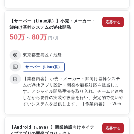
理、確認、修正 ・システム稼働状況の確認、報告
【サーバー（Linux系）】小売・メーカー・
応募する
卸向け基幹システムのWeb開発
50
万
80
万
〜
円/月
東京都豊島区 / 池袋
サーバー（Linux系）
【業務内容】 小売・メーカー・卸向け基幹システ
ムのWebアプリ設計・開発や顧客対応を担当しま
す。アジャイル開発手法を取り入れ、チームと連携
しながら要件の実装や改善を行い、安定的で使いや
すいシステムを提供します。 【作業内容】 ・Web
アプリケーションの設計と実装 ・顧客からの要望
や問い合わせ対応 ・アジャイル開発に基づくタス
ク管理とレビュー ・Linux環境でのサーバー構築と
【Android（Java）】商業施設向けネイテ
応募する
運用 ・システムのテストおよび動作確認
ィブアプリの開発プロジェクト