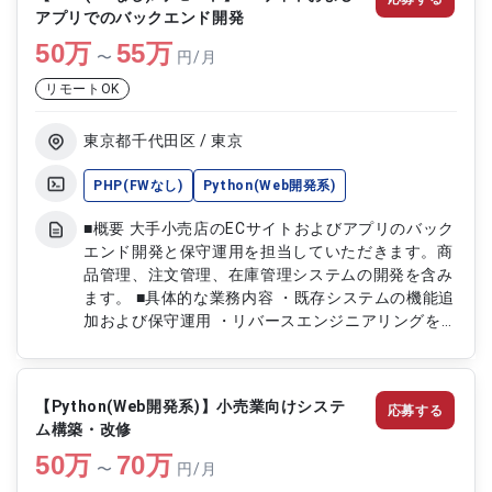
ーバーサイド開発 ・WebAPIの設計および開発 ・ス
アプリでのバックエンド開発
マートフォンアプリ連携のためのAPI開発 ・Webサ
50
万
イト開発および設計 ・テスト計画策定および実施
55
万
〜
円/月
・アプリケーションリリースおよび保守対応
リモートOK
東京都千代田区 / 東京
PHP(FWなし)
Python(Web開発系)
■概要 大手小売店のECサイトおよびアプリのバック
エンド開発と保守運用を担当していただきます。商
品管理、注文管理、在庫管理システムの開発を含み
ます。 ■具体的な業務内容 ・既存システムの機能追
加および保守運用 ・リバースエンジニアリングを
通じたシステム理解と改修 ・テストパターン設計
および実施 ・ドキュメント作成およびチームでの
ミーティング参加
【Python(Web開発系)】小売業向けシステ
応募する
ム構築・改修
50
万
70
万
〜
円/月