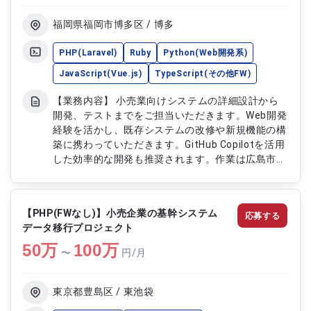
福岡県福岡市博多区 / 博多
PHP(Laravel)
Ruby
Python(Web開発系)
JavaScript(Vue.js)
TypeScript(その他FW)
【業務内容】 小売業向けシステムの詳細設計から
開発、テストまでをご担当いただきます。Web開発
経験を活かし、既存システムの改修や新規機能の構
築に携わっていただきます。GitHub Copilotを活用
した効率的な開発も推奨されます。作業は広島市中
区の常駐対応となります。 【作業内容】 ・小売業
向けシステムの詳細設計 ・Web開発による機能実
装 ・単体テスト、結合テストの実施 ・既存システ
【PHP(FWなし)】小売企業の基幹システム
応募する
ムの改修対応 ・GitHub Copilotを用いた効率的な開
データ移行プロジェクト
発
50
万
100
万
〜
円/月
東京都豊島区 / 東池袋