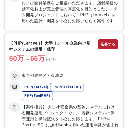
および開発業務をご担当いただきます。店舗業務の
効率化および売上管理の高度化を目的としたシステ
ム開発プロジェクトにおいて、PHP（Laravel）を
用いた設計・開発を中心に対応いただく案件です。
基本的にはリモートワーク中心となりますが、立ち
上げ時には一部出社対応が発生し、以降は月数回程
度の出社を伴うハイブリッド環境での参画となりま
【PHP(Laravel)】大手リテール企業向け基
応募する
す。 【作業内容】 ・サービス業向けPOSシステム
幹システムの運用・保守
の設計および開発対応 ・PHP（Laravel）を用いた
50
万
Webアプリケーションの機能開発および改修 ・業
65
万
〜
円/月
務要件に基づく基本設計および詳細設計対応 ・既
存システムの調査および影響範囲の確認作業 ・単
体テストおよび結合テストの実施、検証対応 ・店
東京都豊島区 / 東池袋
舗業務フローを考慮した機能改善および実装対応
・チームメンバーとの仕様調整および開発連携 ・
PHP(Laravel)
PHP(CakePHP)
リモート環境での進捗共有およびコミュニケーショ
PHP(FuelPHP)
ン対応
【案件概要】 大手小売企業の基幹システムにおけ
る開発運用プロジェクトです。 既存システムの保
守運用と機能拡張を中心に対応します。 PHPや
PostgreSQLに加えBashを用いた運用開発が含まれ