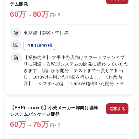
テム開発
60
万
80
万
〜
円/月
東京都目黒区 / 中目黒
PHP(Laravel)
【業務内容】 大手小売店向けスマートフォンアプ
リに関連するWEBシステムの開発に携わっていただ
きます。設計から開発、テストまで一貫して担当
し、Laravelを用いた開発を行います。 【作業内
容】 ・システム設計 ・Laravelを用いた開発 ・テス
ト実施 ・LAMP環境での開発作業
【PHP(Laravel)】小売メーカー卸向け基幹
応募する
システムパッケージ開発
60
万
75
万
〜
円/月