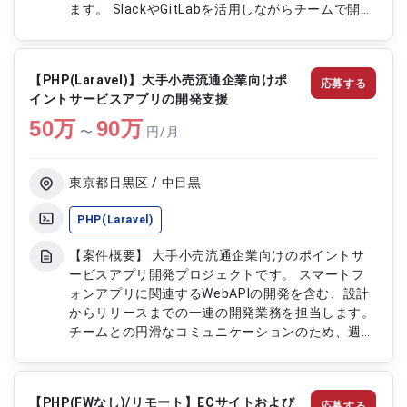
ます。 SlackやGitLabを活用しながらチームで開発
を進めます。 【作業内容】 ・PHP Bash HTML
PostgreSQLを用いた基幹システム開発運用 ・
Shellスクリプトによる運用保守および機能追加対
【PHP(Laravel)】大手小売流通企業向けポ
応募する
応 ・awk sedを用いたデータ加工処理 ・ログファ
イントサービスアプリの開発支援
イル等テキストデータの解析および対応
50
万
90
万
〜
円/月
東京都目黒区 / 中目黒
PHP(Laravel)
【案件概要】 大手小売流通企業向けのポイントサ
ービスアプリ開発プロジェクトです。 スマートフ
ォンアプリに関連するWebAPIの開発を含む、設計
からリリースまでの一連の開発業務を担当します。
チームとの円滑なコミュニケーションのため、週1
日の出社が必要です。 基本的には長期参画を前提
とした案件です。 【作業内容】 ・ポイントサービ
スアプリの基本設計 ・PHP（Laravel）を用いたサ
【PHP(FWなし)/リモート】ECサイトおよび
応募する