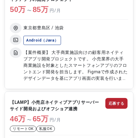
50
万
85
万
〜
円/月
東京都豊島区 / 池袋
Android（Java）
【案件概要】 大手商業施設向けの顧客用ネイティ
ブアプリ開発プロジェクトです。 小売業界の大手
商業施設を対象としたスマートフォンアプリのフロ
ントエンド開発を担当します。 Figmaで作成された
デザインデータを基にアプリ画面の実装を行いま
す。 クライアント、PMO、開発チーム、UI/UXデザ
イン会社の4社による協業体制で開発を進めます。
【作業内容】 ・SwiftおよびJavaを用いたiOS／
【LAMP】小売店ネイティブアプリサーバー
応募する
Androidネイティブアプリのフロントエンド開発 ・
サイド開発およびオフショア連携
Figmaデザインデータを基にした画面コーディング
46
万
・ヘッダー、フッター、マイページ機能の実装 ・
65
万
〜
円/月
SHOPニュースおよびランキング機能の実装 ・関係
リモートOK
私服OK
チームとの連携および実装内容の調整