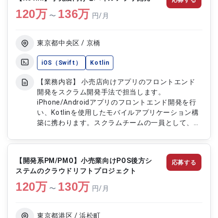
セキュリティ方針策定を推進します。 【作業内
120
万
容】 ・Webサイト基盤および共通会員基盤のセキ
136
万
〜
円/月
ュリティ課題整理 ・既存対策を踏まえた追加セキ
ュリティ強化施策の検討 ・CSIRT等関係部署との調
整および施策計画化 ・セキュリティアセスメント
東京都中央区 / 京橋
脆弱性診断ペネトレーションテスト計画支援 ・NW
レイヤーAzure環境WebアプリAPI共通部品のセキ
iOS（Swift）
Kotlin
ュリティ検討 ・施策実行に向けた進捗管理および
【業務内容】 小売店向けアプリのフロントエンド
課題管理
開発をスクラム開発手法で担当します。
iPhone/Androidアプリのフロントエンド開発を行
い、Kotlinを使用したモバイルアプリケーション構
築に携わります。スクラムチームの一員として、プ
ロダクトオーナー、スクラムマスターと共にプロダ
クトバックログアイテム(PBI)の整理から開発、リ
リースまでを実施します。アジャイル開発の環境
【開発系PM/PMO】小売業向けPOS後方シ
応募する
で、継続的な改善とスピーディーな開発サイクルを
ステムのクラウドリフトプロジェクト
実現します。 【作業内容】 ・Kotlinを使用した
120
万
Androidアプリ開発 ・iPhoneアプリのフロントエン
130
万
〜
円/月
ド開発 ・小売店向けアプリの機能実装 ・スクラム
チームでの開発 ・PO、スクラムマスターとのPBI整
理 ・スプリント計画への参加 ・PBIに基づいた開発
東京都港区 / 浜松町