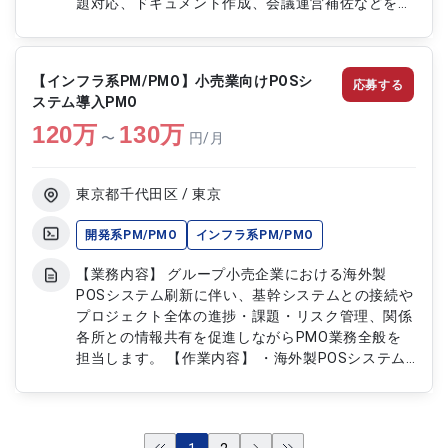
題対応、ドキュメント作成、会議運営補佐などを通
じて安定運用をサポートします。 【作業内容】 ・
ビジネスプラットフォーム運用タスクの管理と進捗
フォロー ・プラットフォーム仕様変更や要望事項
【インフラ系PM/PMO】小売業向けPOSシ
応募する
の整理と調整 ・関係各部署（ユーザー部門、開発
ステム導入PMO
チーム、インフラチーム等）との連携・調整 ・シ
120
万
ステム運用課題の管理、改善提案、ドキュメント作
130
万
〜
円/月
成 ・会議運営補佐、議事録作成、アクション管理
・PMのサポート業務（報告資料作成等）
東京都千代田区 / 東京
開発系PM/PMO
インフラ系PM/PMO
【業務内容】 グループ小売企業における海外製
POSシステム刷新に伴い、基幹システムとの接続や
プロジェクト全体の進捗・課題・リスク管理、関係
各所との情報共有を促進しながらPMO業務全般を
担当します。 【作業内容】 ・海外製POSシステム
導入プロジェクトのPMO業務全般 ・プロジェクト
進捗、課題、リスクの管理と報告書作成 ・関係者
会議の運営、議事録作成、資料作成（Excel、
PowerPoint） ・海外ベンダーとの英語による技術