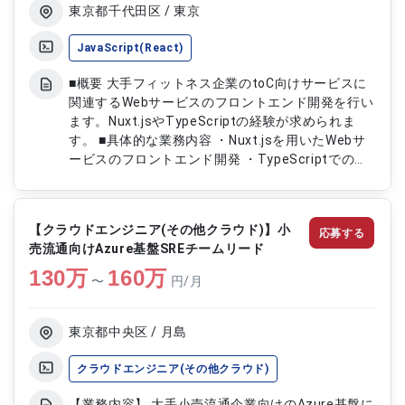
および改善検討支援
東京都千代田区 / 東京
JavaScript(React)
■概要 大手フィットネス企業のtoC向けサービスに
関連するWebサービスのフロントエンド開発を行い
ます。Nuxt.jsやTypeScriptの経験が求められま
す。 ■具体的な業務内容 ・Nuxt.jsを用いたWebサ
ービスのフロントエンド開発 ・TypeScriptでのコ
ーディングおよびプロジェクト管理
【クラウドエンジニア(その他クラウド)】小
応募する
売流通向けAzure基盤SREチームリード
130
万
160
万
〜
円/月
東京都中央区 / 月島
クラウドエンジニア(その他クラウド)
【業務内容】 大手小売流通企業向けのAzure基盤に