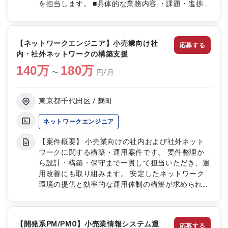
を担当します。 ■具体的な業務内容 ・課題・進捗管
理、調整業務 ・顧客向け説明資料の作成 ・定例会
のファシリテーション、議事録作成 ・インフラ関
連の管理業務
【ネットワークエンジニア】小売業向け社
応募する
内・社外ネットワークの構築支援
140
万
180
万
〜
円/月
東京都千代田区 / 麹町
ネットワークエンジニア
【案件概要】 小売業向けの社内および社外ネット
ワークに関する構築・運用案件です。 要件整理か
ら設計・構築・保守まで一貫して担当いただき、運
用改善にも取り組みます。 安定したネットワーク
環境の提供と効率的な運用体制の構築が求められる
案件です。 【作業内容】 ・ネットワーク要件整理
・社内・社外ネットワークの設計および構築 ・ネ
ットワーク運用・保守 ・運用改善の実施
【開発系PM/PMO】小売業情報システム運
応募する