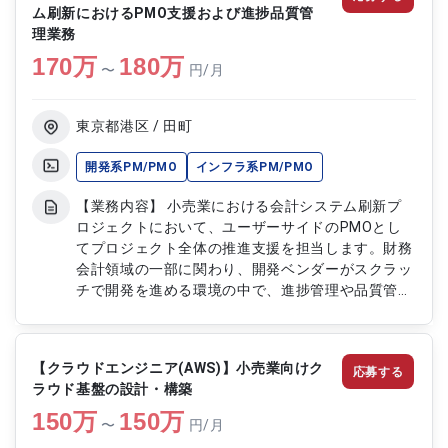
ム刷新におけるPMO支援および進捗品質管
理業務
170
万
180
万
〜
円/月
東京都港区 / 田町
開発系PM/PMO
インフラ系PM/PMO
【業務内容】 小売業における会計システム刷新プ
ロジェクトにおいて、ユーザーサイドのPMOとし
てプロジェクト全体の推進支援を担当します。財務
会計領域の一部に関わり、開発ベンダーがスクラッ
チで開発を進める環境の中で、進捗管理や品質管理
を中心としたベンダーマネジメントを実施します。
課題の抽出および検討推進を行いながら、多くのス
テークホルダーと連携し、プロジェクトが円滑に進
【クラウドエンジニア(AWS)】小売業向けク
応募する
行するよう支援します。 【作業内容】 ・プロジェ
ラウド基盤の設計・構築
クト進捗管理および状況把握 ・開発ベンダーの進
150
万
捗および品質管理 ・課題の抽出および解決に向け
150
万
〜
円/月
た検討推進 ・関係者との調整およびコミュニケー