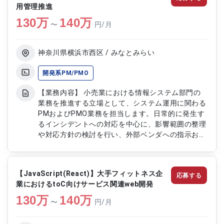
用管理推進
130
万
140
万
〜
円/月
神奈川県横浜市西区 / みなとみらい
開発系PM/PMO
【業務内容】 小売業における情報システム部門の
業務を推進する立場として、システム運用に関わる
PMおよびPMO業務を担当します。日常的に発生す
るインシデントへの対応を中心に、影響範囲の整理
や対応方針の検討を行い、外部ベンダへの指示およ
び進捗管理を実施します。関係部署と連携しながら
課題解決を図り、安定したシステム運用を実現する
ための調整および管理業務を担います。 【作業内
【JavaScript(React)】大手フィットネス企
応募する
容】 ・システムインシデント発生時の一次対応お
業におけるtoC向けサービス関連web開発
よび対応方針整理 ・外部ベンダへの指示および対
130
万
応状況の進捗管理 ・関係部署およびベンダを含む
140
万
〜
円/月
関係者間の調整業務 ・インシデント内容および対
応状況に関する報告資料作成 ・運用上の課題整理