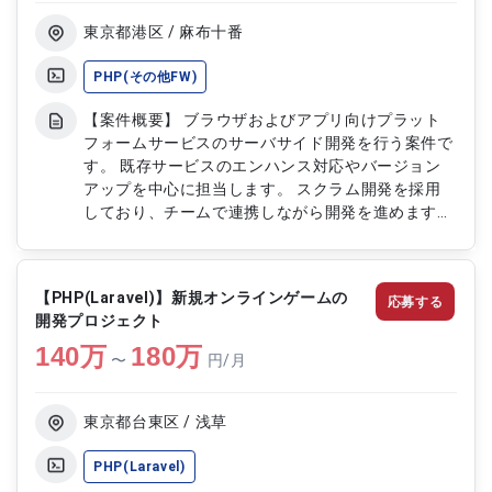
東京都港区 / 麻布十番
PHP(その他FW)
【案件概要】 ブラウザおよびアプリ向けプラット
フォームサービスのサーバサイド開発を行う案件で
す。 既存サービスのエンハンス対応やバージョン
アップを中心に担当します。 スクラム開発を採用
しており、チームで連携しながら開発を進めます。
少数精鋭の体制のため、コミュニケーションを重視
した開発環境です。 【作業内容】 ・プラットフォ
ームサービスのサーバサイド開発 ・既存機能のエ
【PHP(Laravel)】新規オンラインゲームの
応募する
ンハンス対応および改修 ・バージョンアップ対応
開発プロジェクト
および動作確認 ・スクラム開発におけるチーム連
140
万
携および各種対応
180
万
〜
円/月
東京都台東区 / 浅草
PHP(Laravel)