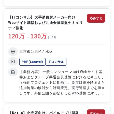
ザーの利便性向上を目指す案件です。 【作業内
容】 ・バックエンド開発（PHP/Laravel） ・デー
タベース設計 ・API設計・実装 ・機能追加に伴う仕
【ITコンサル】大手消費財メーカー向け
応募する
様検討・改善提案 ・コードレビューおよび品質管
Webサイト基盤および共通会員基盤セキュリ
理
ティ強化
120
万
130
万
〜
円/月
東京都台東区 / 浅草
PHP(Laravel)
ITコンサル
【業務内容】 一般コンシューマ向けWebサイト基
盤およびグループ共通会員基盤におけるセキュリテ
ィ強化プロジェクトに参画し、既存対策を踏まえた
追加施策の検討から計画策定、実行管理までを担当
します。外部公開を前提としたWeb基盤に対し、パ
ブリックアクセスと管理運用アクセス双方の観点か
らセキュリティを見直し、CSIRTなど関係部門と連
携しながら、将来の基盤刷新を見据えた全体最適の
【Kotlin】小売店向けモバイルアプリ開発
応募する