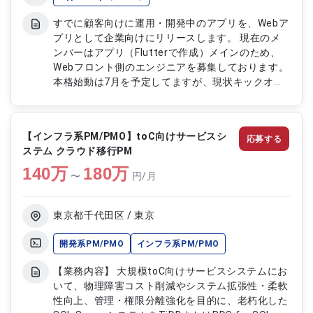
すでに顧客向けに運用・開発中のアプリを、Webア
プリとして企業向けにリリースします。 現在のメ
ンバーはアプリ（Flutterで作成）メインのため、
Webフロント側のエンジニアを募集しております。
本格始動は7月を予定してますが、現状キックオフ
のタイミングの為技術選定から関わっていただくこ
とが可能です。 企業向けにリリースするにあたりUI
の大幅な変更も含め、いくつか新規の機能が入る可
【インフラ系PM/PMO】toC向けサービスシ
応募する
能性があります。 画面設計から一貫して携われる
ステム クラウド移行PM
案件になりますので、裁量を広く持てることにやり
140
万
がいを感じられる方におすすめの案件です。
180
万
〜
円/月
現在は3名体制で保守を行っていますが、開
発が始まるころにはサーバー2名、クライアント2
名、管理1名の計5名体制になる見込みです。 【業
東京都千代田区 / 東京
務内容】 Web版アプリの ・設計 ・実装 ・テスト
画面設計ができる場合、ご相談させていただきたく
開発系PM/PMO
インフラ系PM/PMO
存じます。 客先との折衝は希望がなければ発生し
【業務内容】 大規模toC向けサービスシステムにお
ません。
いて、物理障害コスト削減やシステム拡張性・柔軟
性向上、管理・権限分離強化を目的に、老朽化した