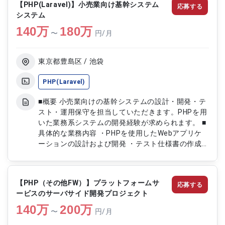
【PHP(Laravel)】小売業向け基幹システム
応募する
システム
140
万
180
万
〜
円/月
東京都豊島区 / 池袋
PHP(Laravel)
■概要 小売業向けの基幹システムの設計・開発・テ
スト・運用保守を担当していただきます。PHPを用
いた業務系システムの開発経験が求められます。 ■
具体的な業務内容 ・PHPを使用したWebアプリケ
ーションの設計および開発 ・テスト仕様書の作成
および実施 ・システムの運用保守対応 ・クライア
ントとの要件調整および仕様作成 ・システムの改
善提案および実装
【PHP（その他FW）】プラットフォームサ
応募する
ービスのサーバサイド開発プロジェクト
140
万
200
万
〜
円/月