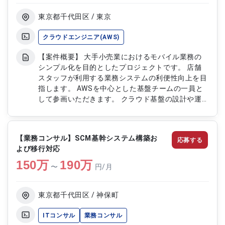
ション対応 ・会議体の運営および議事録作成 ・各
種管理資料の作成および更新 ・プロジェクト全体
東京都千代田区 / 東京
の推進支援およびPMO業務対応当いただく領域は
主に財務会計領域の一部となり、開発ベンダーがス
クラウドエンジニア(AWS)
クラッチで開発している領域となります。 リリー
【案件概要】 大手小売業におけるモバイル業務の
スは2025年1月を予定しており、現在のフェーズは
シンプル化を目的としたプロジェクトです。 店舗
製造フェーズが進行中となります。 その中で、課
スタッフが利用する業務システムの利便性向上を目
題の検討推進やベンダーマネジメント（進捗管理、
指します。 AWSを中心とした基盤チームの一員と
品質管理が主）などIT-PMOとしての支援を実施し
して参画いただきます。 クラウド基盤の設計や運
ていただきます。 要員入替に伴う募集となり、多
用を通じて、安定したシステム提供を支援します。
くのステークホルダーが存在するプロジェクトとな
【作業内容】 ・AWS環境におけるクラウド基盤の
りますので、プロアクティブなPMO支援を実施い
設計および構築 ・既存システムの改善および最適
ただける方を求めております。
【業務コンサル】SCM基幹システム構築お
応募する
化対応 ・運用保守および障害対応 ・チーム内での
よび移行対応
技術検討およびドキュメント作成
150
万
190
万
〜
円/月
東京都千代田区 / 神保町
ITコンサル
業務コンサル