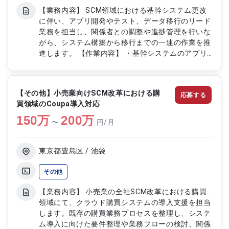
【業務内容】 SCM領域における基幹システム更改
に伴い、アプリ開発やテスト、データ移行のリード
業務を担当し、関係者との調整や進捗管理を行いな
がら、システム構築から移行までの一連の作業を推
進します。 【作業内容】 ・基幹システムのアプリ
開発管理 ・テスト計画策定および実施管理 ・デー
タ移行計画の策定と進捗管理 ・関係者との調整、
課題管理 ・システム構築全体の進捗管理 ・移行後
【その他】小売業向けSCM改革における購
応募する
の運用準備サポート
買領域のCoupa導入対応
150
万
200
万
〜
円/月
東京都豊島区 / 池袋
その他
【業務内容】 小売業の全社SCM改革における購買
領域にて、クラウド購買システムの導入支援を担当
します。既存の購買業務プロセスを整理し、システ
ム導入に向けた要件整理や業務フローの検討、関係