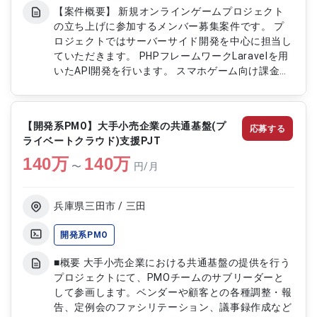
【案件概要】 新規オンラインゲームプロジェクト
の立ち上げに参加するメンバー募集案件です。 プ
ロジェクトではサーバーサイド開発を中心に担当し
ていただきます。 PHPフレームワークLaravelを用
いたAPI開発を行います。 スマホゲーム向け課金シ
ステムやユーザー認証システムの開発・運用にも携
わります。 希望に応じてゲームサーバーのインフ
ラ構築・運用にも関与可能です。 【作業内容】 ・
【開発系PMO】大手小売企業の共通基盤(プ
応募する
PHP(Laravel)を用いたサーバーサイドAPI開発 ・ス
ライベートクラウド)支援PJT
マホゲーム向け課金システム・ユーザー認証システ
140
万
ムの開発および運用 ・ゲームサーバーのインフラ
140
万
〜
円/月
構築・運用（必要に応じて）
兵庫県三田市 / 三田
開発系PMO
■概要 大手小売企業における共通基盤の提供を行う
プロジェクトにて、PMOチームのサブリーダーと
して参画します。ベンダーや顧客との各種調整・報
告、定例会のファシリテーション、議事録作成など