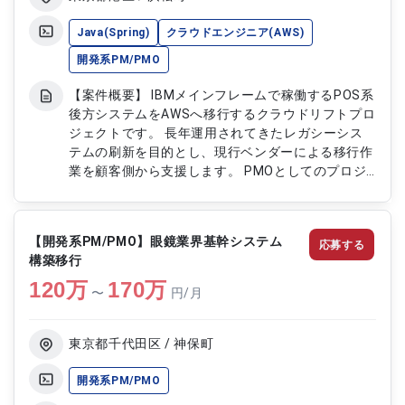
実装 ・UI/UX実装 ・API連携処理の実装 ・単体テス
ト・結合テストの実施 ・デイリースタンドアップ
Java(Spring)
クラウドエンジニア(AWS)
への参加 ・スプリントレビュー・レトロスペクテ
開発系PM/PMO
ィブへの参加 ・アプリリリース対応 ・コードレビ
ュー対応 【稼働日数】週5日 【リモート日数】週4
【案件概要】 IBMメインフレームで稼働するPOS系
日リモート
後方システムをAWSへ移行するクラウドリフトプロ
ジェクトです。 長年運用されてきたレガシーシス
テムの刷新を目的とし、現行ベンダーによる移行作
業を顧客側から支援します。 PMOとしてのプロジ
ェクト管理と、JavaおよびAWS観点での技術支援
を担っていただきます。 将来的なクラウドネイテ
ィブアーキテクチャへの移行も視野に入れた推進ポ
【開発系PM/PMO】眼鏡業界基幹システム
応募する
ジションです。 【作業内容】 ・プロジェクト計画
構築移行
策定および進捗、リスク管理 ・PL/IからJavaへの
120
万
移行に伴う設計、開発、テスト支援 ・AWS上での
170
万
〜
円/月
システム設計および構築、運用支援 ・ベンダーコ
ントロールおよび技術レビュー ・ステークホルダ
ーとの調整および報告対応
東京都千代田区 / 神保町
開発系PM/PMO