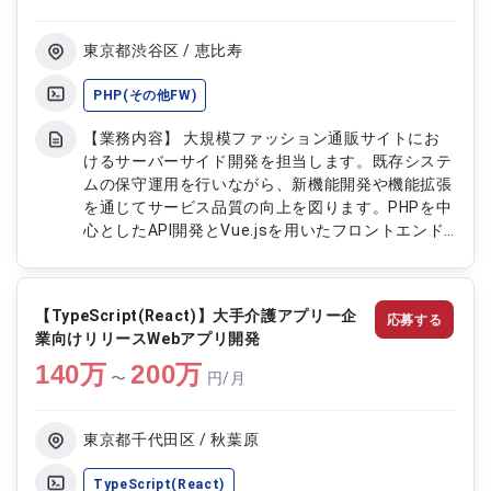
東京都渋谷区 / 恵比寿
PHP(その他FW)
【業務内容】 大規模ファッション通販サイトにお
けるサーバーサイド開発を担当します。既存システ
ムの保守運用を行いながら、新機能開発や機能拡張
を通じてサービス品質の向上を図ります。PHPを中
心としたAPI開発とVue.jsを用いたフロントエンド
との連携を行い、パフォーマンス改善や安定稼働を
意識したシステム改善に携わります。 【作業内
容】 ・PHPフレームワークを用いたAPI開発 ・
【TypeScript(React)】大手介護アプリー企
応募する
Vue.jsフロントエンドとの連携開発 ・MySQLを用
業向けリリースWebアプリ開発
いたデータベース設計および開発 ・既存システム
140
万
の機能追加および改修対応 ・バグ修正およびパフ
200
万
〜
円/月
ォーマンス改善対応 ・Gitを用いたチーム開発対応
東京都千代田区 / 秋葉原
TypeScript(React)