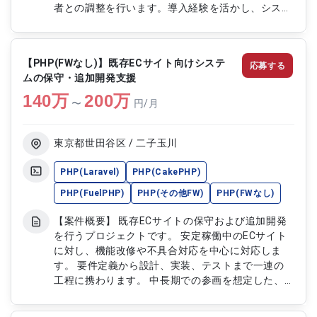
者との調整を行います。導入経験を活かし、システ
ムの設定方針や導入手順の検討、各種課題の整理お
よび解決支援を行いながら、プロジェクトの円滑な
推進を支援します。 【作業内容】 ・購買業務プロ
【PHP(FWなし)】既存ECサイト向けシステ
応募する
セスの整理および現状分析 ・システム導入に向け
ムの保守・追加開発支援
た要件整理および仕様検討 ・業務フローの設計お
140
万
よび改善提案 ・システム設定方針の検討および導
200
万
〜
円/月
入支援 ・関係者とのヒアリングおよび調整対応 ・
導入に伴う課題抽出および整理 ・課題解決に向け
た対応方針の検討 ・導入手順および運用方針の整
東京都世田谷区 / 二子玉川
理 ・関係部署とのコミュニケーションおよび調整
対応
PHP(Laravel)
PHP(CakePHP)
PHP(FuelPHP)
PHP(その他FW)
PHP(FWなし)
【案件概要】 既存ECサイトの保守および追加開発
を行うプロジェクトです。 安定稼働中のECサイト
に対し、機能改修や不具合対応を中心に対応しま
す。 要件定義から設計、実装、テストまで一連の
工程に携わります。 中長期での参画を想定した、
腰を据えて対応できるプロジェクトです。 【作業
内容】 ・既存ECサイトの保守対応および不具合修