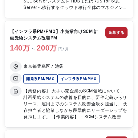
SQL ServerシステムをTiDBまたはRDS for SQL
Serverへ移行するクラウド移行全体のマネジメント
を担当します。 【作業内容】 ・プロジェクト全体
のマネジメント ・クラウド移行計画の立案と実行
管理 ・TiDBまたはRDS for SQL ServerへのDB移行
【インフラ系PM/PMO】小売業向けSCM 計
応募する
作業の管理と進捗管理 ・関係各部署との調整とコ
画受給システム改善PM
ミュニケーション
140
万
200
万
〜
円/月
東京都豊島区 / 池袋
開発系PM/PMO
インフラ系PM/PMO
【業務内容】 大手小売企業のSCM領域において、
計画受給システムの改善を目的に、要件定義からリ
リース、運用までのシステム改善全般を担当し、既
存担当者と協業しながら段階的にリーダーシップを
発揮します。 【作業内容】 ・SCMシステム改善の
要件定義支援 ・システム開発およびリリース管理
・運用体制の整備と改善 ・関係者との調整・折衝
・プロジェクト進捗・課題管理