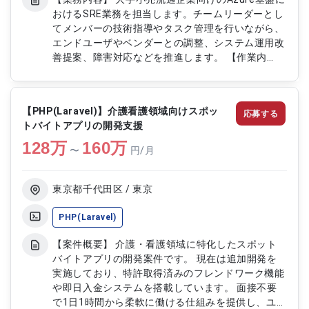
おけるSRE業務を担当します。チームリーダーとし
てメンバーの技術指導やタスク管理を行いながら、
エンドユーザやベンダーとの調整、システム運用改
善提案、障害対応などを推進します。 【作業内
容】 ・Azure基盤におけるSRE業務 ・システム運用
の改善提案 ・エンドユーザ向け会議の進捗管理 ・
技術調整およびチームリード ・お客様およびベン
【PHP(Laravel)】介護看護領域向けスポッ
応募する
ダーとの調整業務 ・IaC(Terraform)を用いたサー
トバイトアプリの開発支援
バ構築 ・New Relicを用いた障害解析およびトラブ
128
万
ルシューティング
160
万
〜
円/月
東京都千代田区 / 東京
PHP(Laravel)
【案件概要】 介護・看護領域に特化したスポット
バイトアプリの開発案件です。 現在は追加開発を
実施しており、特許取得済みのフレンドワーク機能
や即日入金システムを搭載しています。 面接不要
で1日1時間から柔軟に働ける仕組みを提供し、ユー