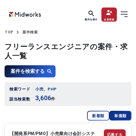
案件を探す
会員登録
TOP
案件検索
フリーランスエンジニアの案件・求
人一覧
案件を検索する
検索ワード
小売、PHP
3,606
件
該当検索数
新着順
単価順
【開発系PM/PMO】小売業向け会計システ
応募する