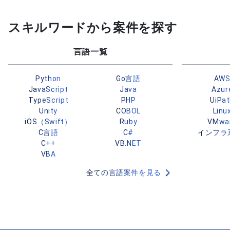
スキルワードから案件を探す
言語一覧
Python
Go言語
AW
JavaScript
Java
Azur
TypeScript
PHP
UiPa
Unity
COBOL
Linu
iOS（Swift）
Ruby
VMwa
C言語
C#
インフラ
C++
VB.NET
VBA
全ての言語案件を見る