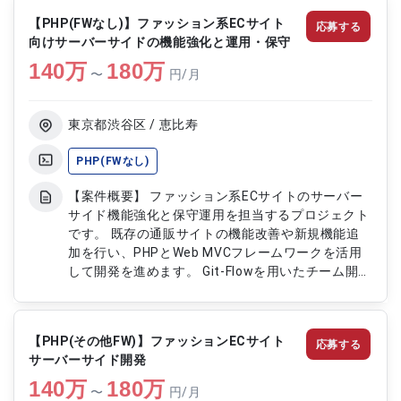
正 ・要件定義内容に基づく機能改修および追加開
【PHP(FWなし)】ファッション系ECサイト
応募する
発 ・設計書作成および実装対応 ・単体テスト、結
向けサーバーサイドの機能強化と運用・保守
合テストの実施 ・リリース対応および運用フォロ
140
万
ー
180
万
〜
円/月
東京都渋谷区 / 恵比寿
PHP(FWなし)
【案件概要】 ファッション系ECサイトのサーバー
サイド機能強化と保守運用を担当するプロジェクト
です。 既存の通販サイトの機能改善や新規機能追
加を行い、PHPとWeb MVCフレームワークを活用
して開発を進めます。 Git-Flowを用いたチーム開発
体制で作業を行い、大規模ECサイトの運用経験が
活かせます。 保守運用から設計・開発まで幅広く
関わることが可能です。 【作業内容】 ・PHPと
【PHP(その他FW)】ファッションECサイト
応募する
Web MVCフレームワークを用いたサーバーサイド
サーバーサイド開発
機能の開発・改修 ・既存システムの保守・運用 ・
140
万
新規機能の設計・開発・テスト
180
万
〜
円/月