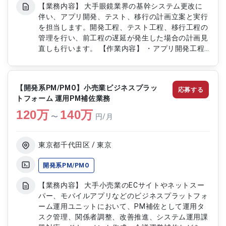
【業務内容】 大手眼鏡業界の基幹システム更改に
伴い、アプリ開発、テスト、移行の計画立案と実行
を担当します。開発工程、テスト工程、移行工程の
管理を行い、前工程の遅延が発生した場合の計画見
直しも行います。 【作業内容】 ・アプリ開発工程
の計画と進捗管理 ・テスト工程の計画と実行管理
・移行工程の計画と実行管理 ・前工程の遅延発生
時の計画見直し対応
【開発系PM/PMO】小売業ビジネスプラッ
応募する
トフォーム 運用PM補佐業務
120
万
140
万
〜
円/月
東京都千代田区 / 東京
開発系PM/PMO
【業務内容】 大手小売業のECサイトやネットスー
パー、モバイルアプリなどのビジネスプラットフォ
ーム運用ユニットにおいて、PM補佐として運用タ
スク管理、関係者調整、改善推進、システム運用課